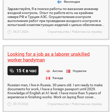
Финляндия
Здравствуйте, Я в поиске работы по вакансии инженер
входной контроль. Опыт по работе есть на крайнем
севере РФ и Турция АЭС. Осуществление контроля
выполнения работ при проведении входного контроля и
испытаний комплектующих изделий с целью обеспечени...
04.07.2024
Строительство / Работник на стройку
Looking for a job as a laborer unskilled
worker handyman
15 € в час
Англия
Норвегия
Канада
Russian man, I live in Russia. 30 years old. I am ready to make
documents for work, I have a foreign passport until 2029.
Knowledge of English at A1 level. I have more than 5 years of
experience in finishing works. Work on laying floor cover...
20.10.2022
Строительство / Работник на стройку