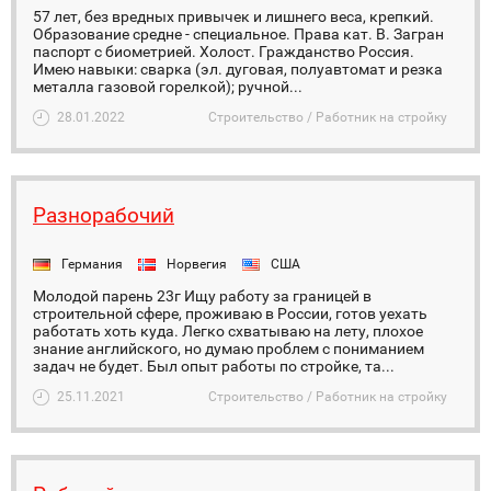
57 лет, без вредных привычек и лишнего веса, крепкий.
Образование средне - специальное. Права кат. В. Загран
паспорт с биометрией. Холост. Гражданство Россия.
Имею навыки: сварка (эл. дуговая, полуавтомат и резка
металла газовой горелкой); ручной...
28.01.2022
Строительство / Работник на стройку
Разнорабочий
Германия
Норвегия
США
Молодой парень 23г Ищу работу за границей в
строительной сфере, проживаю в России, готов уехать
работать хоть куда. Легко схватываю на лету, плохое
знание английского, но думаю проблем с пониманием
задач не будет. Был опыт работы по стройке, та...
25.11.2021
Строительство / Работник на стройку