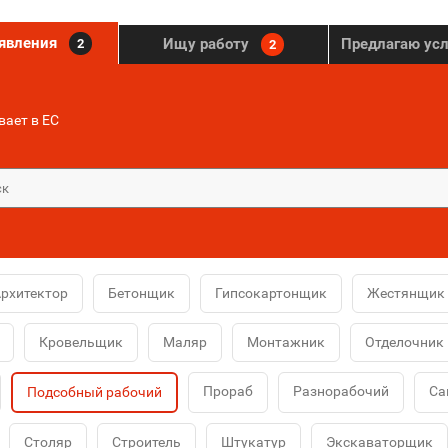
ъявления
Ищу работу
Предлагаю ус
2
2
ает в ЕС
рхитектор
Бетонщик
Гипсокартонщик
Жестянщик
Кровельщик
Маляр
Монтажник
Отделочник
Прораб
Разнорабочий
Са
Подсобный рабочий
Столяр
Строитель
Штукатур
Экскаваторщик