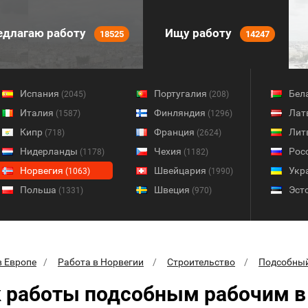
длагаю работу
Ищу работу
18525
14247
Испания
Португалия
Бел
(2045)
(208)
Италия
Финляндия
Лат
(1587)
(1296)
Кипр
Франция
Лит
(718)
(2624)
Нидерланды
Чехия
Рос
(1178)
(1182)
Норвегия
Швейцария
Укр
(1063)
(1990)
Польша
Швеция
Эст
(1331)
(970)
в Европе
Работа в Норвегии
Строительство
Подсобный
 работы подсобным рабочим в