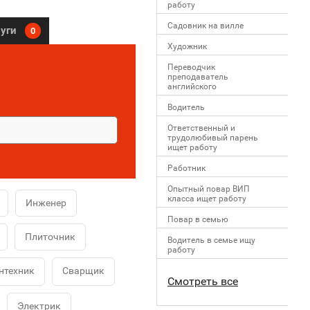
работу
Садовник на вилле
луги
0
Художник
Переводчик
преподаватель
английского
Водитель
Ответственный и
трудолюбивый парень
ищет работу
Работник
Опытный повар ВИП
класса ищет работу
Инженер
Повар в семью
Плиточник
Водитель в семье ищу
работу
нтехник
Сварщик
Смотреть все
Электрик