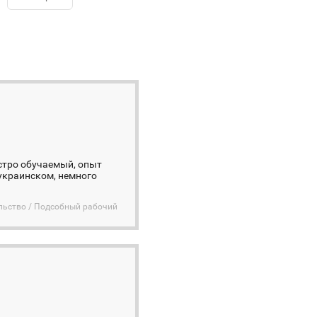
ыстро обучаемый, опыт
 украинском, немного
льство / Подсобный рабочий