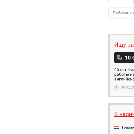
Работник 
Ищу ра
10 
45 лет, б
работы на
английско
08.02.2
В нали
Голла