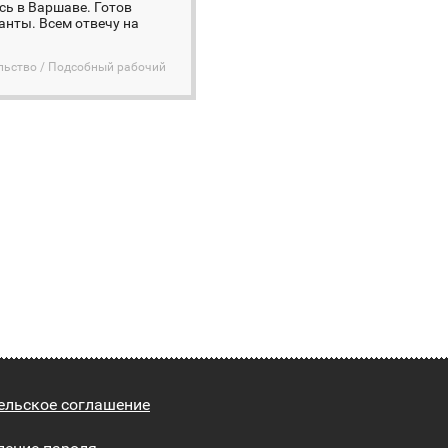
ь в Варшаве. Готов
анты. Всем отвечу на
льство / Подсобный рабочий
ельское соглашение