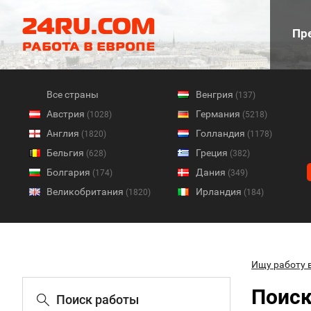
Пре
Все страны
Венгрия
(137)
Австрия
Германия
(1028)
(5218)
Англия
Голландия
(1820)
(1178)
Бельгия
Греция
(628)
(382)
Болгария
Дания
(174)
(349)
Великобритания
Ирландия
(1820)
(184)
Ищу работу 
Поиск
Поиск работы