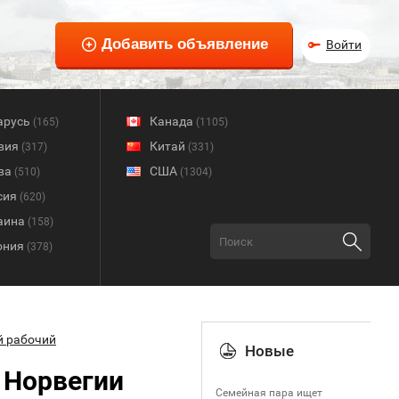
Войти
арусь
Канада
(165)
(1105)
вия
Китай
(317)
(331)
ва
США
(510)
(1304)
сия
(620)
аина
(158)
ония
(378)
 рабочий
Новые
 Норвегии
Семейная пара ищет