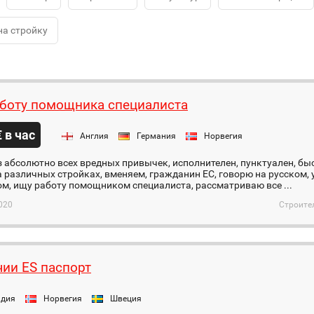
на стройку
боту помощника специалиста
€ в час
Англия
Германия
Норвегия
ез абсолютно всех вредных привычек, исполнителен, пунктуален, б
 различных стройках, вменяем, гражданин ЕС, говорю на русском,
м, ищу работу помощником специалиста, рассматриваю все ...
020
Строите
чии ES паспорт
ндия
Норвегия
Швеция