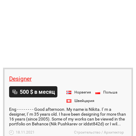
Designer
500 $ в месяц
Норвегия
Польша
Швейцария
Eng - - - - - - - - Good afternoon. My name is Nikita. I' m a
designer, I' m 35 years old. I have been designing for more than
16 years (since 2005). Some of my works can be viewed in the
portfolio on Behance (Nik Pushkarev or iddst842d) or I wil...
18.11.2021
Строительство / Архитектор