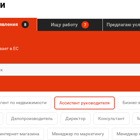
и
ъявления
Ищу работу
Предлагаю ус
8
7
ает в ЕС
гент по недвижимости
Бизнес-
Ассистент руководителя
Делопроизводитель
Директор
Консультант
М
интернет-магазина
Менеджер по маркетингу
Менеджер 