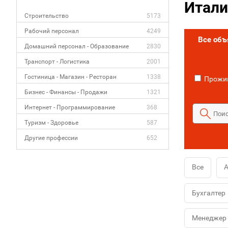
Итали
Строительство
5173
Рабочий персонал
4249
Все об
Домашний персонал - Образование
2830
Транспорт - Логистика
2001
Гостиница - Магазин - Ресторан
1338
Прожив
Бизнес - Финансы - Продажи
1321
Интернет - Программирование
368
Туризм - Здоровье
587
Другие профессии
652
Все
А
Бухгалтер
Менеджер 