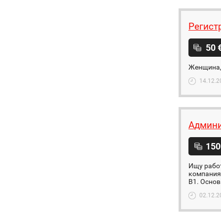
Регист
50 
Женщина, 
14.12.2
Админи
150
Ищу работ
компаниях
В1. Основ
02.12.2