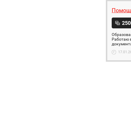
Помощн
250
Образован
Работаю в
документа
17.01.2