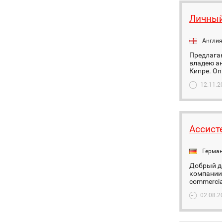
Личный
Англи
Предлагаю
владею а
Кипре. Оп
12.11.2
Ассисте
Герма
Добрый д
компании
commercia
02.08.2