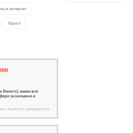
ец в интернет
Юрист
лии
н Венето), имею все
сфере экономики и
жи / Ассистент руководителя