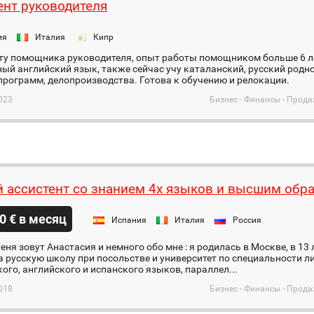
ент руководителя
ия
Италия
Кипр
ту помощника руководителя, опыт работы помощником больше 6 ле
ый английский язык, также сейчас учу каталанский, русский родн
рограмм, делопроизводства. Готова к обучению и релокации.
023
Бизнес - Финансы - Прода
 ассистент со знанием 4х языков и высшим обр
0 € в месяц
Испания
Италия
Россия
еня зовут Анастасия и немного обо мне : я родилась в Москве, в 13 
 русскую школу при посольстве и университет по специальности л
ого, английского и испанского языков, параллел...
018
Бизнес - Финансы - Прода