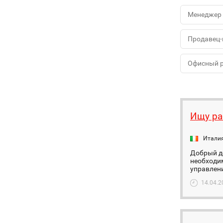
Менеджер 
Продавец-
Офисный 
Ищу ра
Итали
Добрый де
необходи
управлени
14.04.2