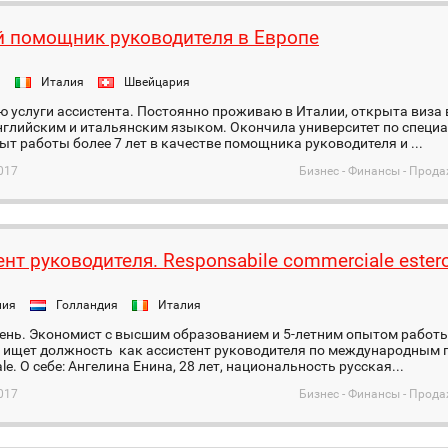
 помощник руководителя в Европе
я
Италия
Швейцария
 услуги ассистента. Постоянно проживаю в Италии, открыта виза 
нглийским и итальянским языком. Окончила университет по специ
ыт работы более 7 лет в качестве помощника руководителя и ...
017
Бизнес - Финансы - Прода
нт руководителя. Responsabile commerciale ester
ния
Голландия
Италия
ень. Экономист с высшим образованием и 5-летним опытом работы
 ищет должность как ассистент руководителя по международным 
le. О себе: Ангелина Енина, 28 лет, национальность русская...
017
Бизнес - Финансы - Прода