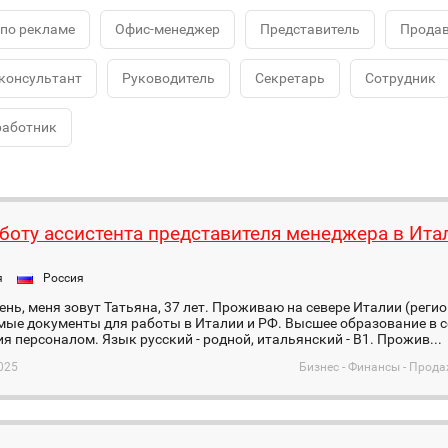
по рекламе
Офис-менеджер
Представитель
Продав
консультант
Руководитель
Секретарь
Сотрудник
работник
боту ассистента представителя менеджера в Ита
я
Россия
нь, меня зовут Татьяна, 37 лет. Проживаю на севере Италии (регио
мые документы для работы в Италии и РФ. Высшее образование в 
я персоналом. Язык русский - родной, итальянский - В1. Прожив...
025
Бизнес - Финансы - Прода