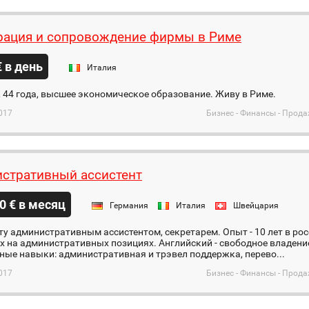
рация и сопровождение фирмы в Риме
€ в день
Италия
44 года, высшее экономическое образование. Живу в Риме.
017
Бизнес - Финансы - Прода
стративный ассистент
0 € в месяц
Германия
Италия
Швейцария
у административным ассистентом, секретарем. Опыт - 10 лет в ро
 на административных позициях. Английский - свободное владение
ные навыки: административная и трэвел поддержка, перево...
017
Бизнес - Финансы - Прода