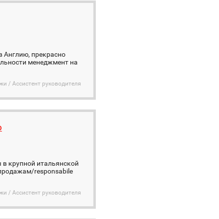
в Англию, прекрасно
альности менеджмент на
жи / Ассистент руководителя
o
 в крупной итальянской
продажам/responsabile
жи / Ассистент руководителя