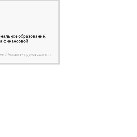
иональное образование.
ва финансовой
жи / Ассистент руководителя