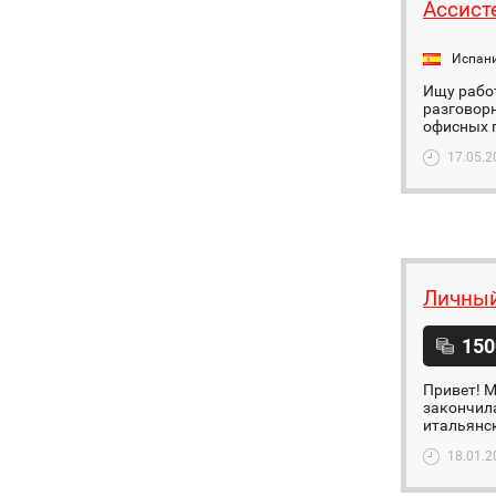
Ассист
Испан
Ищу рабо
разговорн
офисных п
17.05.2
Личный
150
Привет! М
закончила
итальянск
18.01.2