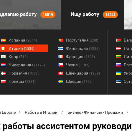
длагаю работу
Ищу работу
18519
14243
Испания
Португалия
Бел
(2044)
(208)
Италия
Финляндия
Лат
(1585)
(1296)
Кипр
Франция
Лит
(718)
(2621)
Нидерланды
Чехия
Рос
(1178)
(1182)
Норвегия
Швейцария
Укр
(1063)
(1989)
Польша
Швеция
Эст
(1331)
(970)
в Европе
Работа в Италии
Бизнес - Финансы - Продажи
 работы ассистентом руководи