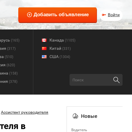
Войти
арусь
Канада
(165)
(1105)
вия
Китай
(317)
(331)
ва
США
(510)
(1304)
сия
(620)
аина
(158)
ония
(378)
Ассистент руководителя
Новые
теля в
Водитель