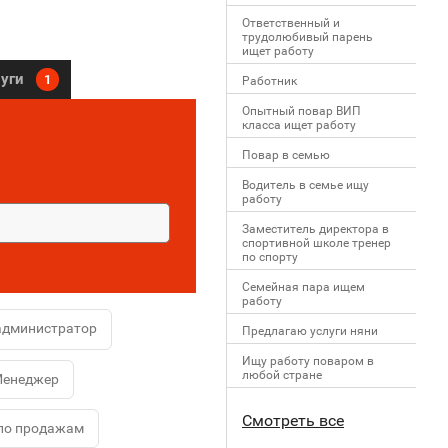
Ответственный и
трудолюбивый парень
ищет работу
луги
1
Работник
Опытный повар ВИП
класса ищет работу
Повар в семью
Водитель в семье ищу
работу
Заместитель директора в
спортивной школе тренер
по спорту
Семейная пара ищем
работу
администратор
Предлагаю услуги няни
Ищу работу поваром в
любой стране
енеджер
Смотреть все
по продажам