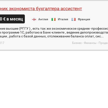
ик экономиста бухгалтера ассистент
0 € в месяц
Англия
Италия
Франция
ие высшее (РГГУ ) , есть так же экономическое среднее -професс
 программе 1С, работаю в Банк-клиенте , ведение делопроизводст
ции , работа с базой данных, отслеживание баланса оплат, сис...
017
Бизнес - Финансы - Прода