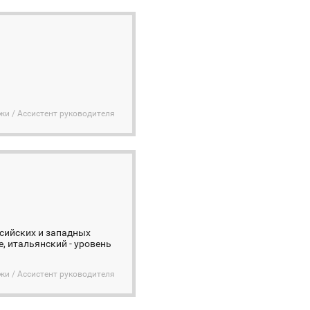
жи / Ассистент руководителя
ссийских и западных
, итальянский - уровень
жи / Ассистент руководителя