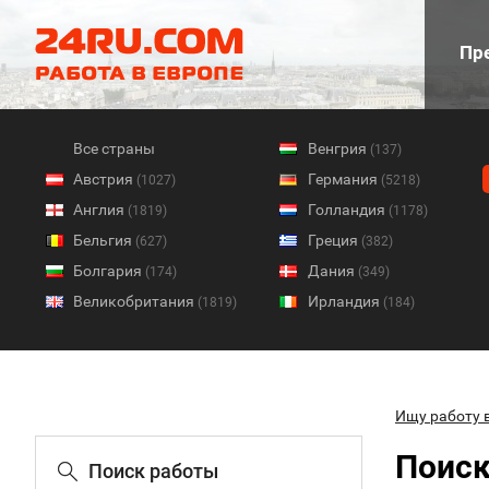
Пре
Все страны
Венгрия
(137)
Австрия
Германия
(1027)
(5218)
Англия
Голландия
(1819)
(1178)
Бельгия
Греция
(627)
(382)
Болгария
Дания
(174)
(349)
Великобритания
Ирландия
(1819)
(184)
Ищу работу 
Поиск
Поиск работы