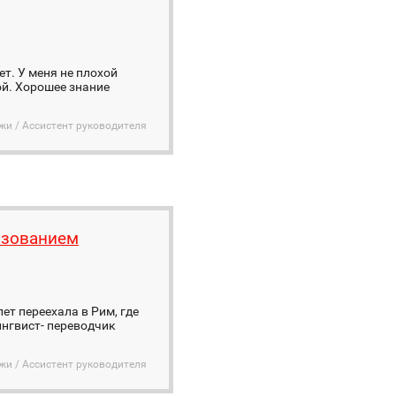
т. У меня не плохой
ой. Хорошее знание
жи / Ассистент руководителя
азованием
лет переехала в Рим, где
ингвист- переводчик
жи / Ассистент руководителя