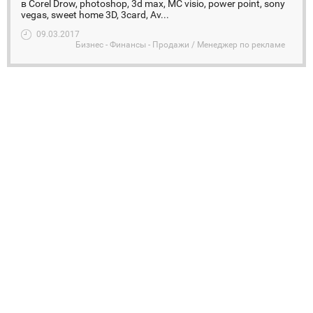
в Corel Drow, photoshop, 3d max, MC visio, power point, sony
vegas, sweet home 3D, 3card, Av...
09.03.2017
Бизнес - Финансы - Продажи / Менеджер по рекламе