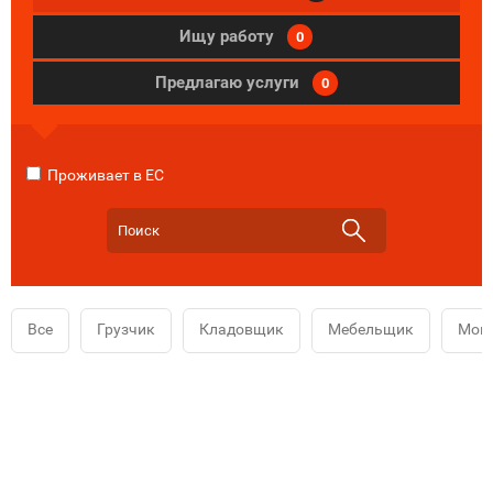
Ищу работу
0
Предлагаю услуги
0
Проживает в ЕС
Все
Грузчик
Кладовщик
Мебельщик
Мой