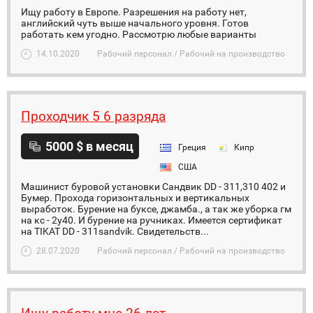
Ищу работу в Европе. Разрешения на работу нет,
английский чуть выше начального уровня. Готов
работать кем угодно. Рассмотрю любые варианты
14.10.2020
Рабочий персонал / Рабочий на производство
Проходчик 5 6 разряда
5000 $ в месяц
Греция
Кипр
США
Машинист буровой установки Сандвик DD - 311,310 402 и
Бумер. Прохода горизонтальных и вертикальных
выработок. Бурение на буксе, джамба., а так же уборка гм
на кс - 2у40. И бурение на ручниках. Имеется сертификат
на TIKAT DD - 311sandvik. Свидетельств...
28.07.2020
Рабочий персонал / Рабочий на производство