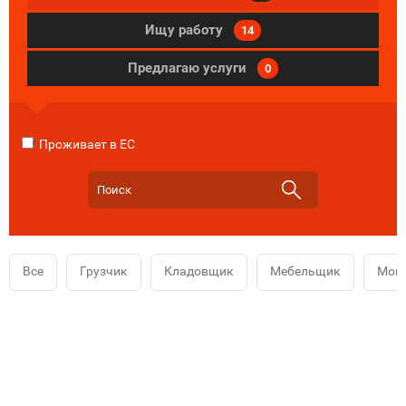
Ищу работу
14
Предлагаю услуги
0
Проживает в ЕС
Все
Грузчик
Кладовщик
Мебельщик
Мой