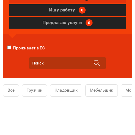
Ищу работу
0
Предлагаю услуги
0
Проживает в ЕС
Все
Грузчик
Кладовщик
Мебельщик
Мой