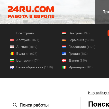
Пре
Все страны
Венгрия
(137)
Австрия
Германия
(1027)
(5218)
Англия
Голландия
(1819)
(1178)
Бельгия
Греция
(627)
(382)
Болгария
Дания
(174)
(349)
Великобритания
Ирландия
(1819)
(184)
Ищу работу 
Поиск
Поиск работы