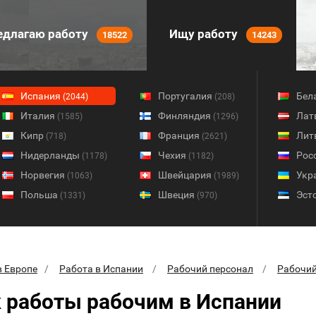
длагаю работу
Ищу работу
18522
14243
Испания
Португалия
Бел
(2044)
(208)
Италия
Финляндия
Лат
(1585)
(1296)
Кипр
Франция
Лит
(718)
(2621)
Нидерланды
Чехия
Рос
(1178)
(1182)
Норвегия
Швейцария
Укр
(1063)
(1989)
Польша
Швеция
Эст
(1331)
(970)
в Европе
Работа в Испании
Рабочий персонал
Рабочи
 работы рабочим в Испании