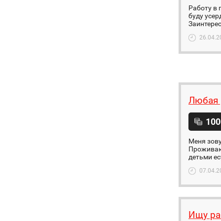
Работу в 
буду усер
Заинтерес
26.04.2
Любая 
100
Меня зову
Проживаю 
детьми ес
07.04.2
Ищу ра