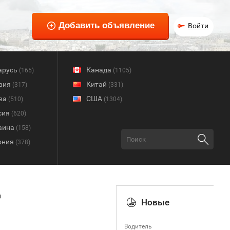
Войти
арусь
Канада
(165)
(1105)
вия
Китай
(317)
(331)
ва
США
(510)
(1304)
сия
(620)
аина
(158)
ония
(378)
й
Новые
Водитель