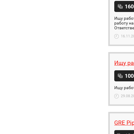
160
Ищу работ
работу на
Ответстве
16.11.2
Ищу ра
100
Ищу работ
29.08.2
GRE Pip