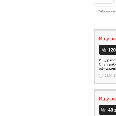
Рабочий н
Ищу ра
120
Ищу работ
Опыт рабо
официаль
22.01.2
Ищу ра
40 