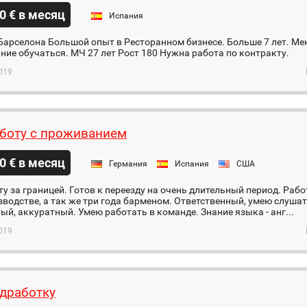
0 € в месяц
Испания
Барселона Большой опыт в Ресторанном бизнесе. Больше 7 лет. Мен
ние обучаться. МЧ 27 лет Рост 180 Нужна работа по контракту.
019
боту с проживанием
0 € в месяц
Германия
Испания
США
у за границей. Готов к переезду на очень длительный период. Рабо
водстве, а так же три года барменом. Ответственный, умею слушат
й, аккуратный. Умею работать в команде. Знание языка - анг...
019
дработку