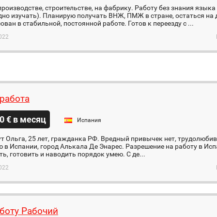
производстве, строительстве, на фабрику. Работу без знания языка
дно изучать). Планирую получать ВНЖ, ПМЖ в стране, остаться на 
ован в стабильной, постоянной работе. Готов к переезду с ...
022
работа
0 € в месяц
Испания
т Ольга, 25 лет, гражданка РФ. Вредный привычек нет, трудолюби
в Испании, город Алькала Де Энарес. Разрешение на работу в Исп
ть, готовить и наводить порядок умею. С де...
022
боту Рабочий