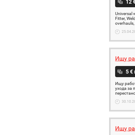
12 
Universal 
Fitter, Wel
overhauls,
25.04.2
Ищу ра
5 €
Ищу работ
ухода за 
перестано
30.10.2
Ищу ра