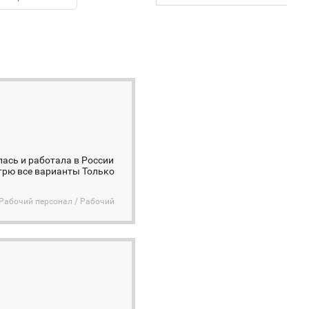
ась и работала в России
трю все варианты Только
Рабочий персонал / Рабочий