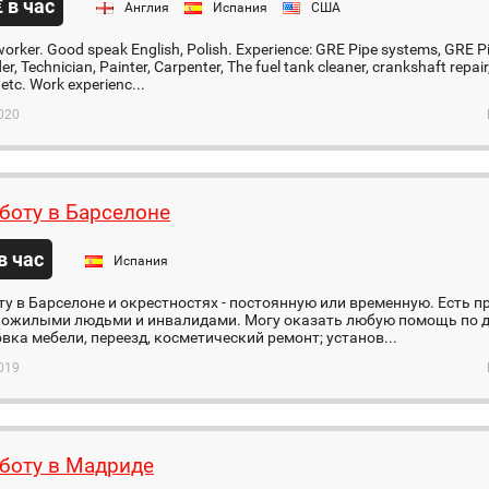
€ в час
Англия
Испания
США
worker. Good speak English, Polish. Experience: GRE Pipe systems, GRE P
der, Technician, Painter, Carpenter, The fuel tank cleaner, crankshaft repai
 etc. Work experienc...
020
боту в Барселоне
 в час
Испания
у в Барселоне и окрестностях - постоянную или временную. Есть
пожилыми людьми и инвалидами. Могу оказать любую помощь по до
вка мебели, переезд, косметический ремонт; установ...
019
боту в Мадриде