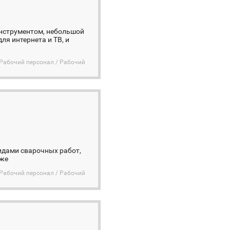
инструментом, небольшой
я интернета и ТВ, и
Рабочий персонал / Рабочий
идами сварочных работ,
иже
Рабочий персонал / Рабочий