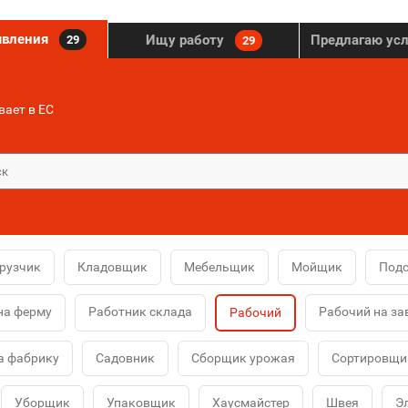
явления
Ищу работу
Предлагаю ус
29
29
ает в ЕС
рузчик
Кладовщик
Мебельщик
Мойщик
Под
на ферму
Работник склада
Рабочий на за
Рабочий
а фабрику
Садовник
Сборщик урожая
Сортировщи
Уборщик
Упаковщик
Хаусмайстер
Швея
Э