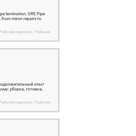
ipe lamination, GRE Pipe
r, from minor repairs to
Рабочий персонал / Рабочий
 продолжительный опыт
му: уборка, готовка,
Рабочий персонал / Рабочий