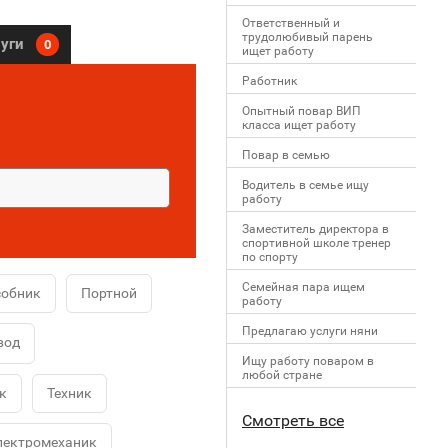
Ответственный и
трудолюбивый парень
луги
0
ищет работу
Работник
Опытный повар ВИП
класса ищет работу
Повар в семью
Водитель в семье ищу
работу
Заместитель директора в
спортивной школе тренер
по спорту
Семейная пара ищем
собник
Портной
работу
Предлагаю услуги няни
вод
Ищу работу поваром в
любой стране
к
Техник
Смотреть все
лектромеханик