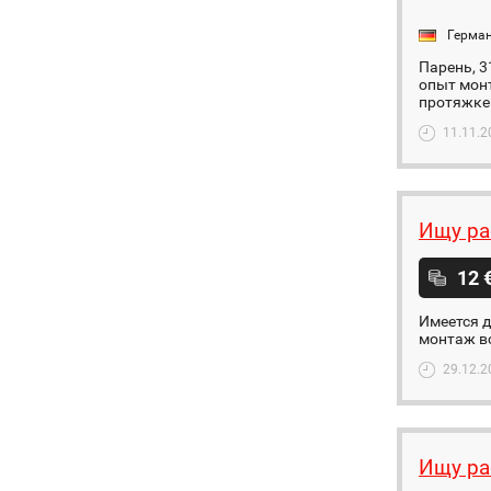
Герма
Парень, 3
опыт монт
протяжке 
11.11.2
Ищу ра
12 
Имеется д
монтаж вс
29.12.2
Ищу ра