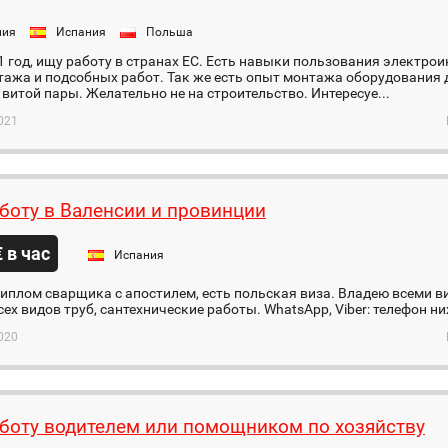
ния
Испания
Польша
1 год, ищу работу в странах ЕС. Есть навыки пользования электро
ажа и подсобных работ. Так же есть опыт монтажа оборудования дл
витой пары. Желательно не на строительство. Интересуе...
021
боту в Валенсии и провинции
€ в час
Испания
иплом сварщика с апостилем, есть польская виза. Владею всеми в
ех видов труб, сантехнические работы. WhatsApp, Viber: телефон н
020
боту водителем или помощником по хозяйству