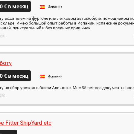
0 € в месяц
Испания
у водителем на фургоне или легковом автомобиле, помощником по 
 складе. Имею большой опыт работы в Испании, испанские докумен
нный, пунктуальный и без вредных привычек.
020
боту
0 € в месяц
Испания
у на сбор урожая в близи Аликанте. Мне 35 лет все документы впор
020
e Fitter ShipYard etc