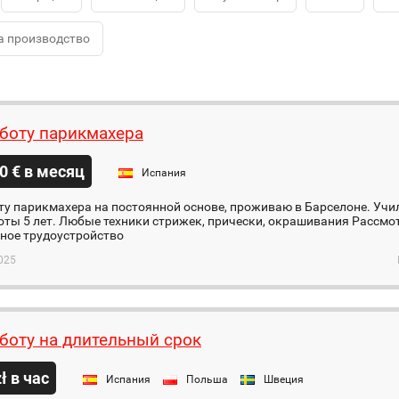
а производство
боту парикмахера
0 € в месяц
Испания
у парикмахера на постоянной основе, проживаю в Барселоне. Учил
ты 5 лет. Любые техники стрижек, прически, окрашивания Рассмо
ное трудоустройство
025
боту на длительный срок
zł в час
Испания
Польша
Швеция