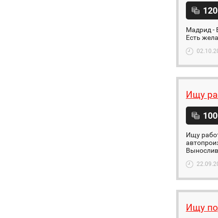
120
Мадрид - 
Есть жела
02.10.2
Ищу ра
100
Ищу работ
автопроиз
Выносливы
22.09.2
Ищу по