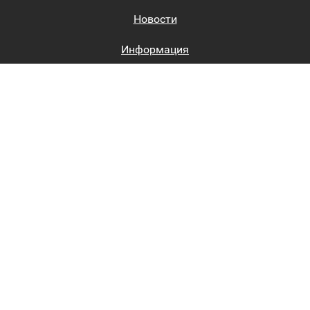
Новости
Информация
Биржи труда
Вход на сайт
Регистрация на сайте
Каталог
Пользовательское соглашение
Восстановление пароля
Реклама на сайте