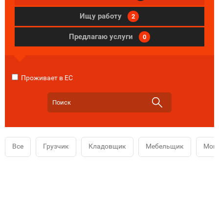
Ищу работу
2
Предлагаю услуги
0
Проживает в ЕС
Все
Грузчик
Кладовщик
Мебельщик
Мой