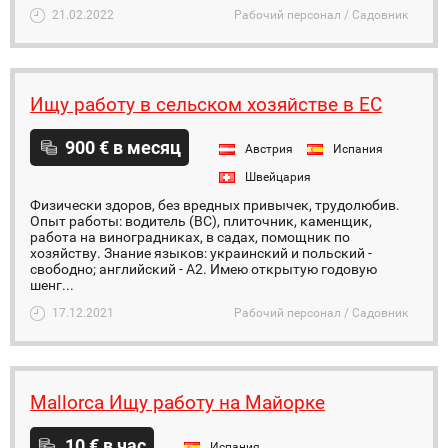
21.02.2022
Рабочий персонал / Садовник
Ищу работу в сельском хозяйстве в ЕС
900 € в месяц
Австрия
Испания
Швейцария
Физически здоров, без вредных привычек, трудолюбив.
Опыт работы: водитель (ВС), плиточник, каменщик,
работа на виноградниках, в садах, помощник по
хозяйству. Знание языков: украинский и польский -
свободно; английский - А2. Имею открытую годовую
шенг...
17.12.2021
Рабочий персонал / Садовник
Mallorca Ищу работу на Майорке
10 € в час
Испания