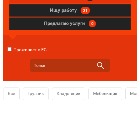
Ищу работу
21
Предлагаю услуги
0
Проживает в ЕС
Все
Грузчик
Кладовщик
Мебельщик
Мой