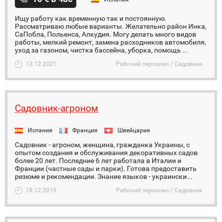
Ищу работу как временную так и постоянную.
Рассматриваю любые варианты. Желательно район Инка,
СаПобла, Польенса, Алкудия. Могу делать много видов
работы, мелкий ремонт, замена расходников автомобиля,
уход за газоном, чистка бассейна, уборка, помощь ...
13.12.2021
Рабочий персонал / Садовник
Садовник-агроном
Испания
Франция
Швейцария
Садовник - агроном, женщина, гражданка Украины, с
опытом создания и обслуживания декоративных садов
более 20 лет. Последние 6 лет работала в Италии и
Франции (частные сады и парки). Готова предоставить
резюме и рекомендации. Знание языков - украински...
18.12.2019
Рабочий персонал / Садовник