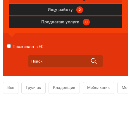
Ищу работу
2
Предлагаю услуги
0
Проживает в ЕС
Все
Грузчик
Кладовщик
Мебельщик
Мой