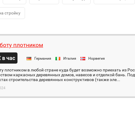
на стройку
боту плотником
€ в час
Германия
Италия
Норвегия
у плотником в любой стране куда будет возможно приехать из Ро
ством каркасных деревянных домов, навесов и отделкой бань. По
ктах строительства деревянных конструктивов (также эле...
024