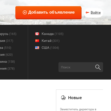
Войти
арусь
Канада
(165)
(1105)
вия
Китай
(317)
(331)
ва
США
(510)
(1304)
сия
(620)
аина
(158)
ония
(378)
Новые
Заместитель директора в