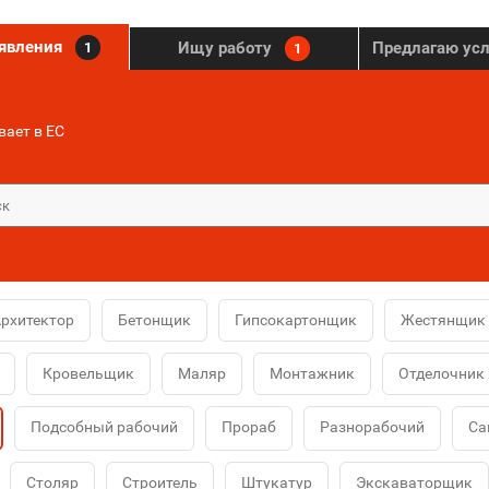
ъявления
Ищу работу
Предлагаю ус
1
1
ает в ЕС
рхитектор
Бетонщик
Гипсокартонщик
Жестянщик
Кровельщик
Маляр
Монтажник
Отделочник
Подсобный рабочий
Прораб
Разнорабочий
Са
Столяр
Строитель
Штукатур
Экскаваторщик