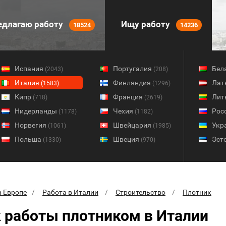
длагаю работу
Ищу работу
18524
14236
Испания
Португалия
Бел
(2043)
(208)
Италия
Финляндия
Лат
(1583)
(1296)
Кипр
Франция
Лит
(718)
(2619)
Нидерланды
Чехия
Рос
(1178)
(1182)
Норвегия
Швейцария
Укр
(1061)
(1985)
Польша
Швеция
Эст
(1330)
(970)
в Европе
Работа в Италии
Строительство
Плотник
 работы плотником в Италии