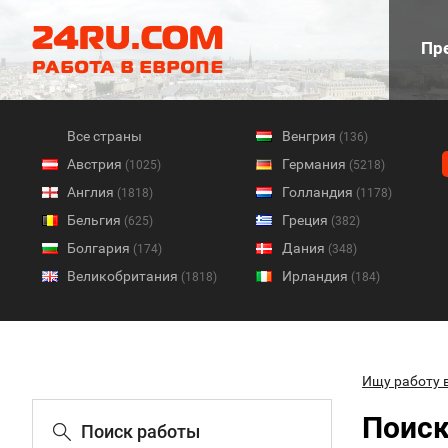
Пре
Все страны
Венгрия
(136)
Австрия
Германия
(1025)
(5218)
Англия
Голландия
(1818)
(1178)
Бельгия
Греция
(625)
(382)
Болгария
Дания
(174)
(348)
Великобритания
Ирландия
(1818)
(184)
Ищу работу 
Поиск
Поиск работы