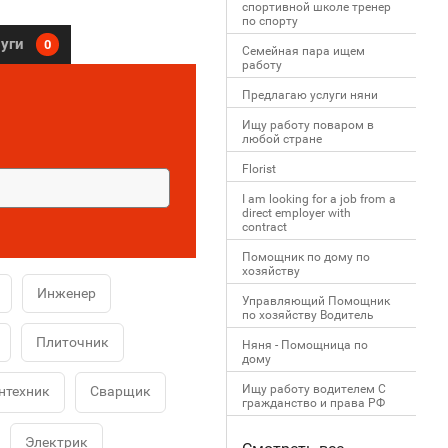
спортивной школе тренер
по спорту
луги
0
Семейная пара ищем
работу
Предлагаю услуги няни
Ищу работу поваром в
любой стране
Florist
I am looking for a job from a
direct employer with
contract
Помощник по дому по
хозяйству
Инженер
Управляющий Помощник
по хозяйству Водитель
Плиточник
Няня - Помощница по
дому
Ищу работу водителем С
нтехник
Сварщик
гражданство и права РФ
Электрик