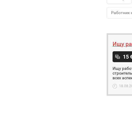
Работник 
Ищу ра
15 
Ищу работ
строитель
всех аспе
18.08.2