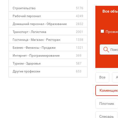
Строительство
5176
Все об
Рабочий персонал
4249
Домашний персонал - Образование
2832
Прожив
Транспорт - Логистика
2001
Гостиница - Магазин - Ресторан
1338
Бизнес - Финансы - Продажи
1321
Интернет - Программирование
369
Туризм - Здоровье
587
Другие профессии
653
Все
А
Каменщик
Плотник
Слесарь