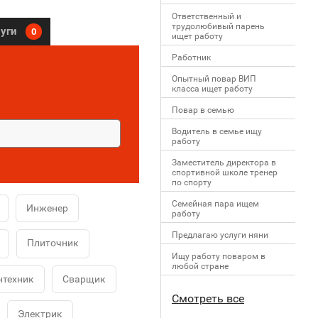
Ответственный и
трудолюбивый парень
луги
0
ищет работу
Работник
Опытный повар ВИП
класса ищет работу
Повар в семью
Водитель в семье ищу
работу
Заместитель директора в
спортивной школе тренер
по спорту
Семейная пара ищем
Инженер
работу
Предлагаю услуги няни
Плиточник
Ищу работу поваром в
любой стране
нтехник
Сварщик
Смотреть все
Электрик