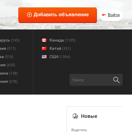
Войти
арусь
Канада
(165)
(1105)
вия
Китай
(317)
(331)
ва
США
(510)
(1304)
сия
(620)
аина
(158)
ония
(378)
Новые
Водитель