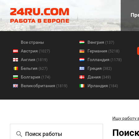
Пре
Все страны
Венгрия
(137)
Австрия
Германия
(1027)
(5218)
Англия
Голландия
(1819)
(1178)
Бельгия
Греция
(627)
(382)
Болгария
Дания
(174)
(349)
Великобритания
Ирландия
(1819)
(184)
Ищу работу 
Поиск
Поиск работы