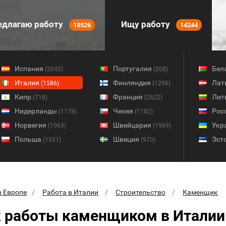
длагаю работу
Ищу работу
18526
14244
Испания
Португалия
Бел
(2045)
(208)
Италия
Финляндия
Лат
(1586)
(1296)
Кипр
Франция
Лит
(718)
(2622)
Нидерланды
Чехия
Рос
(1178)
(1182)
Норвегия
Швейцария
Укр
(1063)
(1989)
Польша
Швеция
Эст
(1331)
(970)
в Европе
Работа в Италии
Строительство
Каменщик
 работы каменщиком в Италии