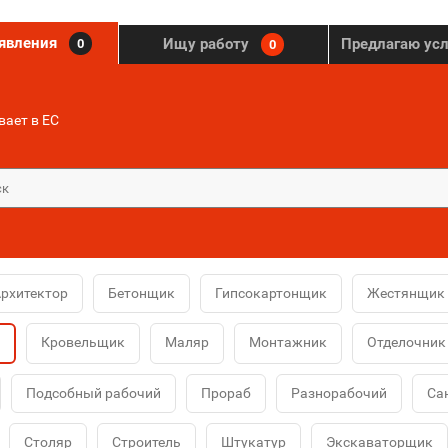
ъявления
Ищу работу
Предлагаю ус
0
0
ает в ЕС
рхитектор
Бетонщик
Гипсокартонщик
Жестянщик
Кровельщик
Маляр
Монтажник
Отделочник
Подсобный рабочий
Прораб
Разнорабочий
Са
Столяр
Строитель
Штукатур
Экскаваторщик