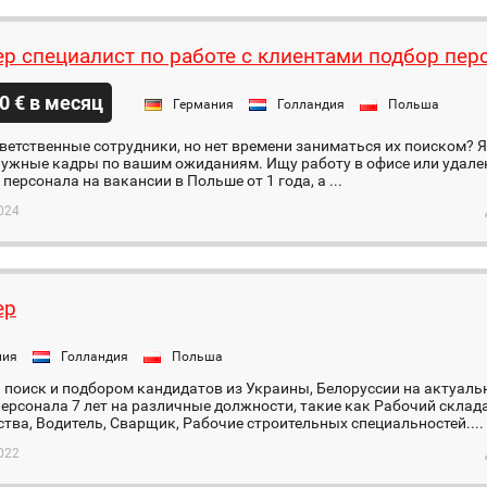
ер специалист по работе с клиентами подбор пер
0 € в месяц
Германия
Голландия
Польша
етственные сотрудники, но нет времени заниматься их поиском? Я 
нужные кадры по вашим ожиданиям. Ищу работу в офисе или удале
 персонала на вакансии в Польше от 1 года, а ...
024
ер
ния
Голландия
Польша
поиск и подбором кандидатов из Украины, Белоруссии на актуаль
ерсонала 7 лет на различные должности, такие как Рабочий склад
тва, Водитель, Сварщик, Рабочие строительных специальностей....
022