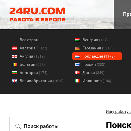
Пре
Все страны
Венгрия
(137)
Австрия
Германия
(1027)
(5218)
Англия
Голландия
(1819)
(1178)
Бельгия
Греция
(627)
(382)
Болгария
Дания
(174)
(349)
Великобритания
Ирландия
(1819)
(184)
Ищу работу 
Поиск
Поиск работы