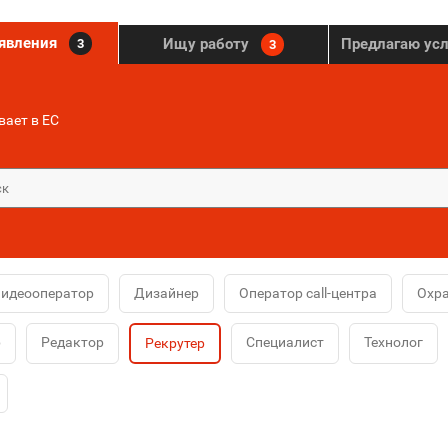
ъявления
Ищу работу
Предлагаю ус
3
3
ает в ЕС
идеооператор
Дизайнер
Оператор call-центра
Охр
р
Редактор
Специалист
Технолог
Рекрутер