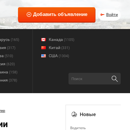
Войти
арусь
Канада
(165)
(1105)
вия
Китай
(317)
(331)
ва
США
(510)
(1304)
сия
(620)
аина
(158)
ония
(378)
тер
Новые
ии
Водитель