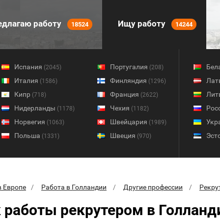
длагаю работу
Ищу работу
18524
14244
Испания
Португалия
Бел
(2045)
(208)
Италия
Финляндия
Лат
(1586)
(1296)
Кипр
Франция
Лит
(718)
(2622)
Нидерланды
Чехия
Рос
(1178)
(1182)
Норвегия
Швейцария
Укр
(1063)
(1989)
Польша
Швеция
Эст
(1331)
(970)
в Европе
Работа в Голландии
Другие профессии
Рекру
 работы рекрутером в Голланд