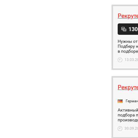
Рекрут
130
Нужны отв
Подберу 
в подборе
13.03.2
Рекрут
Герма
Активный 
подбора п
производс
30.09.2