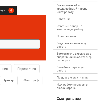
Ответственный и
трудолюбивый парень
луги
0
ищет работу
Работник
Опытный повар ВИП
класса ищет работу
Повар в семью
Водитель в семье ищу
работу
Заместитель директора в
спортивной школе тренер
по спорту
Семейная пара ищем
анник
Переводчик
работу
Предлагаю услуги няни
Тренер
Фотограф
Ищу работу поваром в
любой стране
Смотреть все