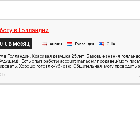
боту в Голландии
0 € в месяц
Англия
Голландия
США
у в Голландии. Красивая девушка 25 лет. Базовые знания голлан
будущем) . Есть опыт работы account manager/ продавец/могу писа
ровать. Хорошо готовлю/убираю. Общительная- могу проводить эк
017