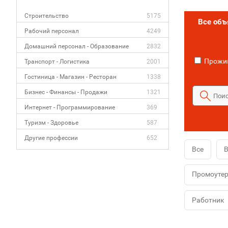
Строительство
5175
Все об
Рабочий персонал
4249
Домашний персонал - Образование
2832
Прожив
Транспорт - Логистика
2001
Гостиница - Магазин - Ресторан
1338
Бизнес - Финансы - Продажи
1321
Интернет - Программирование
369
Туризм - Здоровье
587
Другие профессии
652
Все
В
Промоуте
Работник