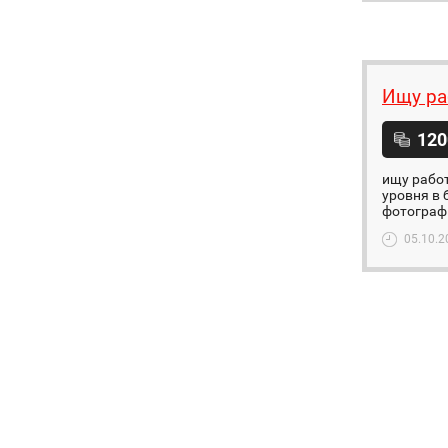
Ищу ра
120
ищу работ
уровня в 
фотографи
05.10.2