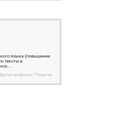
дского языка (повышение
ть тексты и
ск...
Другие профессии / Рекрутер