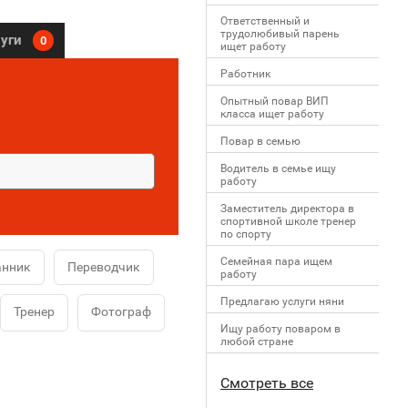
Ответственный и
трудолюбивый парень
луги
0
ищет работу
Работник
Опытный повар ВИП
класса ищет работу
Повар в семью
Водитель в семье ищу
работу
Заместитель директора в
спортивной школе тренер
по спорту
Семейная пара ищем
анник
Переводчик
работу
Предлагаю услуги няни
Тренер
Фотограф
Ищу работу поваром в
любой стране
Смотреть все