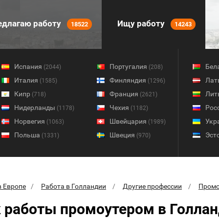
длагаю работу
Ищу работу
18522
14243
Испания
Португалия
Бел
(2044)
(208)
Италия
Финляндия
Лат
(1585)
(1296)
Кипр
Франция
Лит
(718)
(2621)
Нидерланды
Чехия
Рос
(1178)
(1182)
Норвегия
Швейцария
Укр
(1063)
(1989)
Польша
Швеция
Эст
(1331)
(970)
в Европе
Работа в Голландии
Другие профессии
Промо
 работы промоутером в Голла