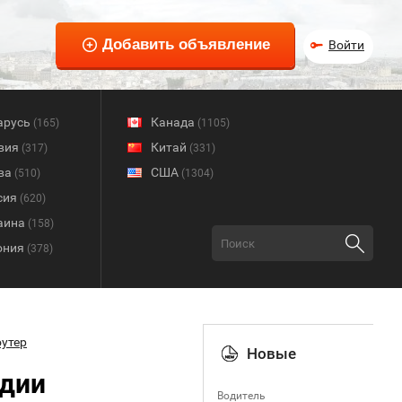
Войти
арусь
Канада
(165)
(1105)
вия
Китай
(317)
(331)
ва
США
(510)
(1304)
сия
(620)
аина
(158)
ония
(378)
утер
Новые
ндии
Водитель