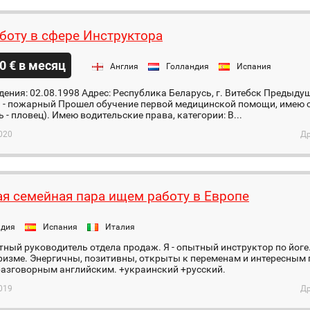
боту в сфере Инструктора
0 € в месяц
Англия
Голландия
Испания
ения: 02.08.1998 Адрес: Республика Беларусь, г. Витебск Предыду
 - пожарный Прошел обучение первой медицинской помощи, имею с
ь - пловец). Имею водительские права, категории: В...
020
Др
я семейная пара ищем работу в Европе
ндия
Испания
Италия
ный руководитель отдела продаж. Я - опытный инструктор по йоге
ризме. Энергичны, позитивны, открыты к переменам и интересным
разговорным английским. +украинский +русский.
019
Др