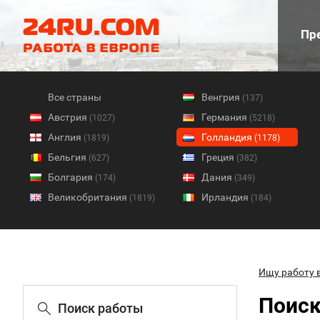
Пре
Все страны
Венгрия
(137)
Австрия
Германия
(1027)
(5218)
Англия
Голландия
(1819)
(1178)
Бельгия
Греция
(627)
(382)
Болгария
Дания
(174)
(349)
Великобритания
Ирландия
(1819)
(184)
Ищу работу 
Поиск
Поиск работы