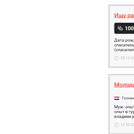
Ищу ра
100
Дата рожд
спасатель
(спасател
05.12.2
Молода
Голла
Муж- опыт
опыт в ту
владеем 
27.02.2