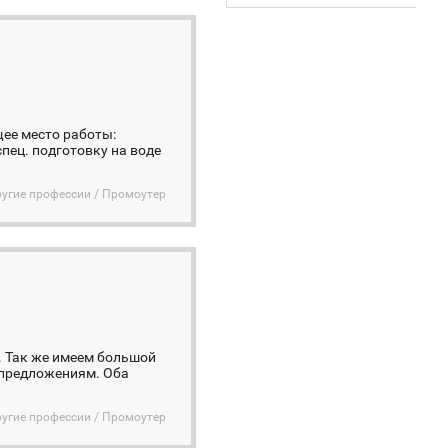
щее место работы:
пец. подготовку на воде
угие профессии / Промоутер
. Так же имеем большой
 предложениям. Оба
угие профессии / Промоутер