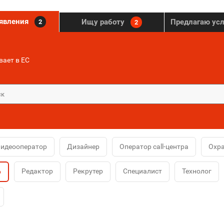
ъявления
Ищу работу
Предлагаю ус
2
2
ает в ЕС
идеооператор
Дизайнер
Оператор call-центра
Охр
Редактор
Рекрутер
Специалист
Технолог
р