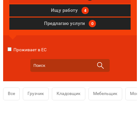
Ищу работу
4
Предлагаю услуги
0
Проживает в ЕС
Все
Грузчик
Кладовщик
Мебельщик
Мой