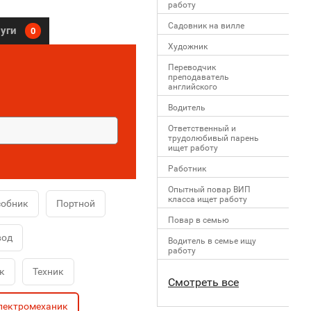
работу
Садовник на вилле
луги
0
Художник
Переводчик
преподаватель
английского
Водитель
Ответственный и
трудолюбивый парень
ищет работу
Работник
Опытный повар ВИП
класса ищет работу
собник
Портной
Повар в семью
вод
Водитель в семье ищу
работу
к
Техник
Смотреть все
лектромеханик