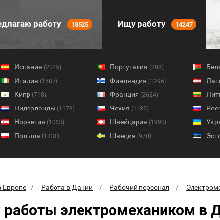
длагаю работу
Ищу работу
18525
14247
Испания
Португалия
Бел
(2045)
(208)
Италия
Финляндия
Лат
(1587)
(1296)
Кипр
Франция
Лит
(718)
(2624)
Нидерланды
Чехия
Рос
(1178)
(1182)
Норвегия
Швейцария
Укр
(1063)
(1990)
Польша
Швеция
Эст
(1331)
(970)
в Европе
Работа в Дании
Рабочий персонал
Электром
 работы электромехаником в 