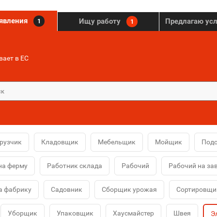
ъявления
Ищу работу
Предлагаю ус
1
1
ает в ЕС
рузчик
Кладовщик
Мебельщик
Мойщик
Под
на ферму
Работник склада
Рабочий
Рабочий на за
а фабрику
Садовник
Сборщик урожая
Сортировщи
Уборщик
Упаковщик
Хаусмайстер
Швея
Э