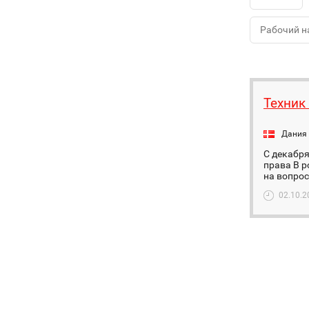
Рабочий н
Техник
Дания
С декабря
права В р
на вопрос
02.10.2