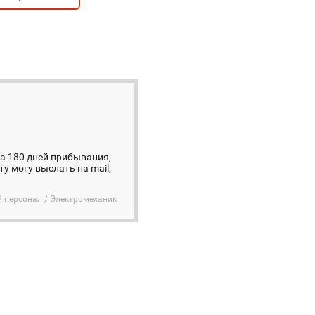
на 180 дней прибывания,
у могу выслать на mail,
 персонал / Электромеханик