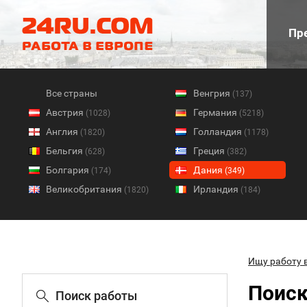
Пре
Все страны
Венгрия
(137)
Австрия
Германия
(1028)
(5218)
Англия
Голландия
(1820)
(1178)
Бельгия
Греция
(628)
(382)
Болгария
Дания
(174)
(349)
Великобритания
Ирландия
(1820)
(184)
Ищу работу 
Поиск
Поиск работы