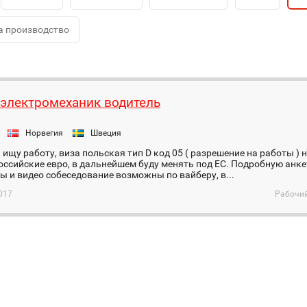
а производство
 электромеханик водитель
Норвегия
Швеция
 ищу работу, виза польская тип D код 05 ( разрешение на работы ) 
оссийские евро, в дальнейшем буду менять под ЕС. Подробную анкет
ы и видео собеседование возможны по вайберу, в...
017
Рабочий