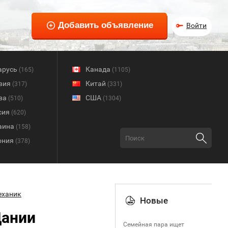
Войти
арусь
Канада
(165)
(1105)
вия
Китай
(317)
(331)
ва
США
(510)
(1304)
сия
(620)
аина
(158)
ония
(378)
еханик
Новые
Дании
Семейная пара ищет