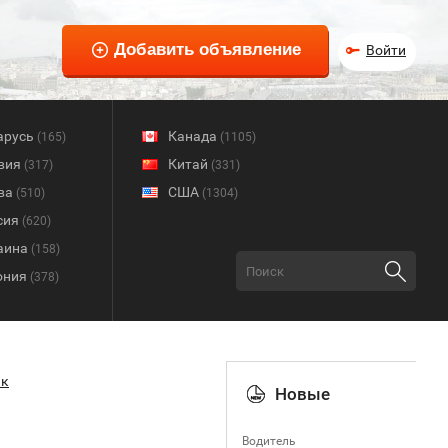
Войти
арусь
Канада
(165)
(1105)
вия
Китай
(317)
(331)
ва
США
(510)
(1304)
сия
(620)
аина
(158)
ония
(378)
ик
Новые
и
Водитель