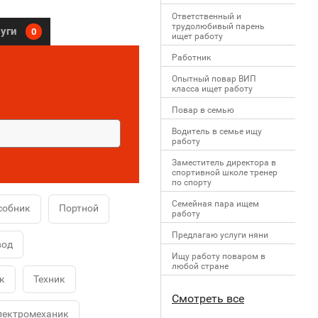
Ответственный и
трудолюбивый парень
луги
0
ищет работу
Работник
Опытный повар ВИП
класса ищет работу
Повар в семью
Водитель в семье ищу
работу
Заместитель директора в
спортивной школе тренер
по спорту
Семейная пара ищем
собник
Портной
работу
Предлагаю услуги няни
вод
Ищу работу поваром в
любой стране
к
Техник
Смотреть все
лектромеханик