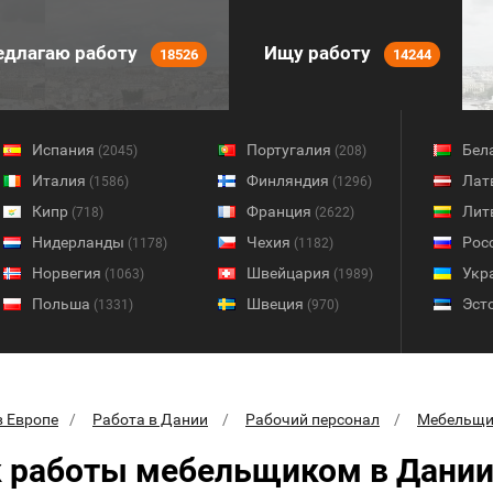
длагаю работу
Ищу работу
18526
14244
Испания
Португалия
Бел
(2045)
(208)
Италия
Финляндия
Лат
(1586)
(1296)
Кипр
Франция
Лит
(718)
(2622)
Нидерланды
Чехия
Рос
(1178)
(1182)
Норвегия
Швейцария
Укр
(1063)
(1989)
Польша
Швеция
Эст
(1331)
(970)
в Европе
Работа в Дании
Рабочий персонал
Мебельщ
 работы мебельщиком в Дани