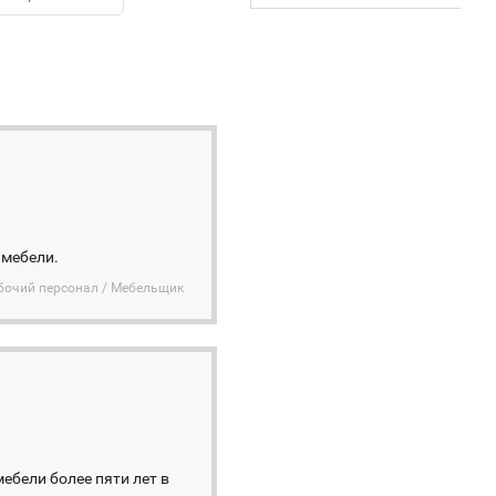
 мебели.
бочий персонал / Мебельщик
ебели более пяти лет в