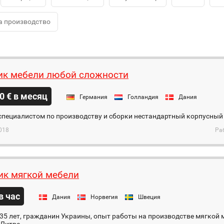
а производство
к мебели любой сложности
0 € в месяц
Германия
Голландия
Дания
специалистом по производству и сборки нестандартный корпусный
018
Ра
к мягкой мебели
 в час
Дания
Норвегия
Швеция
5 лет, гражданин Украины, опыт работы на производстве мягкой м