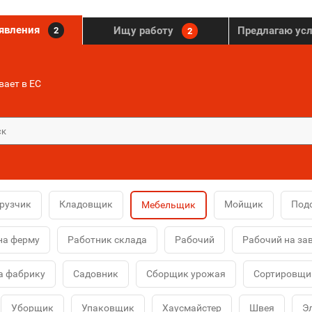
ъявления
Ищу работу
Предлагаю ус
2
2
ает в ЕС
рузчик
Кладовщик
Мойщик
Под
Мебельщик
на ферму
Работник склада
Рабочий
Рабочий на за
а фабрику
Садовник
Сборщик урожая
Сортировщи
Уборщик
Упаковщик
Хаусмайстер
Швея
Э