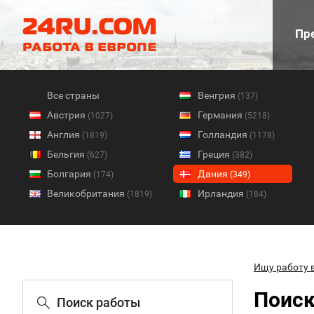
Пре
Все страны
Венгрия
(137)
Австрия
Германия
(1027)
(5218)
Англия
Голландия
(1819)
(1178)
Бельгия
Греция
(627)
(382)
Болгария
Дания
(174)
(349)
Великобритания
Ирландия
(1819)
(184)
Ищу работу 
Поиск
Поиск работы