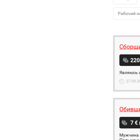
Рабочий н
Сборщи
220
Являюсь 
27.09.2
Обивщи
7 €
Мужчина 3