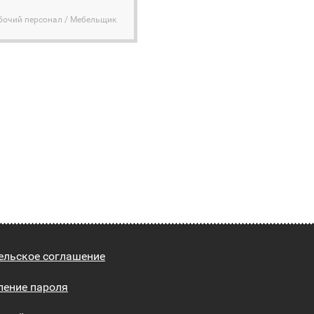
бочий персонал / Мебельщик
ельское соглашение
ление пароля