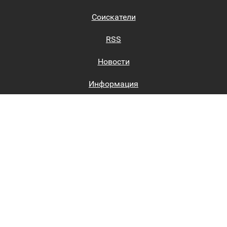
Соискатели
RSS
Новости
Информация
Биржи труда
Вход на сайт
Регистрация на сайте
Каталог
Пользовательское соглашение
Восстановление пароля