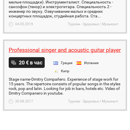
малые площадки). Инструменталист. Специальность -
саксофон (тенор) и электрогитара. Cпециальность 2 -
инженер по звуку. Озвучивание малых и средних
концертных площадок, студийная работа. Ста...
04.05.2019
Туризм - Здоровье / Музыкант
Professional singer and acoustic guitar player
20 € в час
Греция
Испания
Кипр
Stage name-Dmitry Compañero. Experience of stage work for
15 years. The repertoire consists of popular songs in the styles
rock, pop and latin. Looking for job in bars, hotels etc. Video of
Dmitry Companero in youtube.
30.08.2017
Туризм - Здоровье / Музыкант