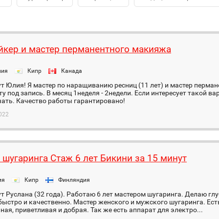
кер и мастер перманентного макияжа
ния
Кипр
Канада
т Юлия! Я мастер по наращиванию ресниц (11 лет) и мастер перман
у под запись. В месяц 1неделя - 2недели. Если интересует такой в
ать. Качество работы гарантировано!
022
 шугаринга Стаж 6 лет Бикини за 15 минут
ия
Кипр
Финляндия
т Руслана (32 года). Работаю 6 лет мастером шугаринга. Делаю глу
ыстро и качественно. Мастер женского и мужского шугаринга. Ест
ая, приветливая и добрая. Так же есть аппарат для электро...