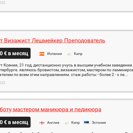
022
т Визажист Лешмейкер Преподователь
0 € в месяц
Испания
Кипр
т Ксения, 21 год, дистанционно учусь в высшем учебном заведении
етербурге. являюсь бровистом, визажистом, мастером по ламиниро
телем по всем этим направлениям. стаж работы - более 2 - х ле...
022
боту мастером маникюра и педикюра
0 € в месяц
Англия
Кипр
Эстония