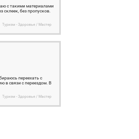
таю с такими материалами
з склеек, без пропусков.
Туризм - Здоровье / Мастер
обираюсь переехать с
ю в связи с переездом. В
Туризм - Здоровье / Мастер