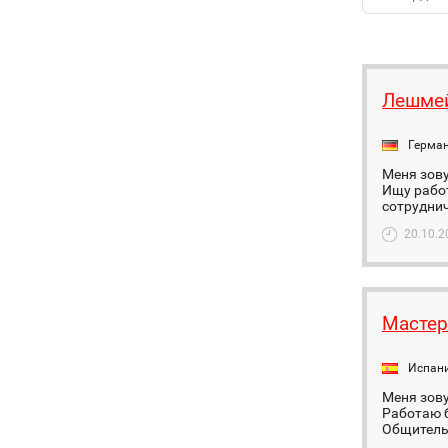
Лешмей
Герма
Меня зову
Ищу работ
сотруднич
20.10.2
Мастер
Испан
Меня зову
Работаю б
Общительн