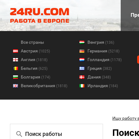
Пре
Все страны
Венгрия
(136)
Австрия
Германия
(1025)
(5218)
Англия
Голландия
(1818)
(1178)
Бельгия
Греция
(625)
(382)
Болгария
Дания
(174)
(348)
Великобритания
Ирландия
(1818)
(184)
Ищу работу 
Поиск
Поиск работы