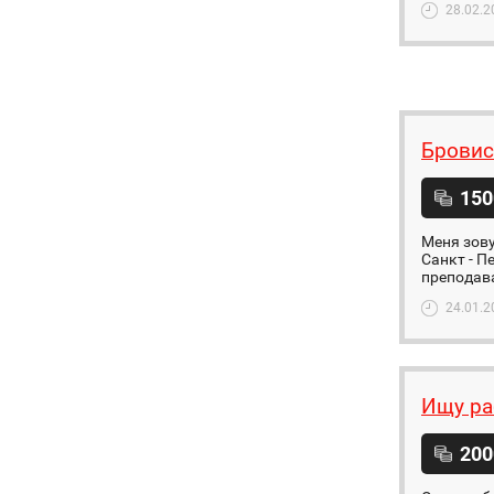
28.02.2
Бровис
150
Меня зову
Санкт - П
преподава
24.01.2
Ищу ра
200