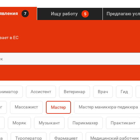
ъявления
Ищу работу
Предлагаю ус
7
5
ает в ЕС
Аниматор
Ассистент
Ветеринар
Врач
Гид
г
Массажист
Мастер маникюра-педикюра
Мастер
Моряк
Музыкант
Парикмахер
Практикант
са
Туроператор
Фармацевт
Медицинский работник