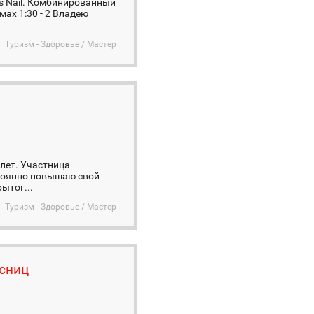
is Nail. Комбинированный
ах 1:30 - 2 Владею
Туризм - Здоровье / Мастер
лет. Участница
тоянно повышаю свой
ытог...
Туризм - Здоровье / Мастер
сниц