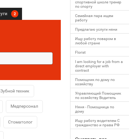
спортивной школе тренер
по спорту
луги
2
Семейная пара ищем
работу
Предлагаю услуги няни
Ищу работу поваром в
любой стране
Florist
I am looking for a job from a
direct employer with
contract
Помощник по дому по
хозяйству
Зубной техник
Управляющий Помощник
по хозяйству Водитель
Медперсонал
Няня - Помощница по
дому
Ищу работу водителем С
Стоматолог
гражданство и права РФ