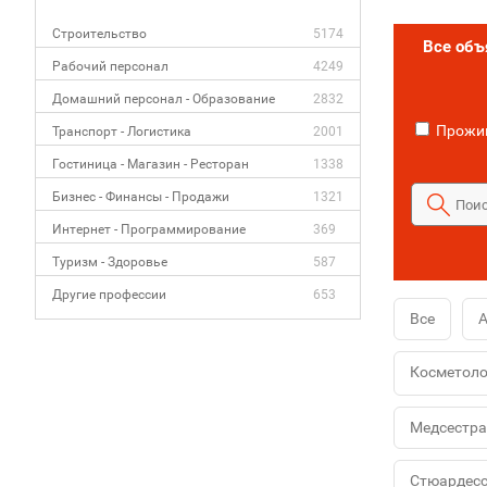
Строительство
5174
Все об
Рабочий персонал
4249
Домашний персонал - Образование
2832
Прожив
Транспорт - Логистика
2001
Гостиница - Магазин - Ресторан
1338
Бизнес - Финансы - Продажи
1321
Интернет - Программирование
369
Туризм - Здоровье
587
Другие профессии
653
Все
Косметоло
Медсестра
Стюардес