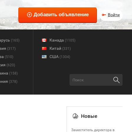
Войти
арусь
Канада
(165)
(1105)
вия
Китай
(317)
(331)
ва
США
(510)
(1304)
сия
(620)
аина
(158)
ония
(378)
Новые
Заместитель директора в