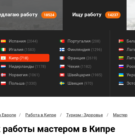
длагаю работу
Ищу работу
18524
14237
Испания
Португалия
Бел
(2044)
(208)
Италия
Финляндия
Лат
(1583)
(1296)
Кипр
Франция
Лит
(718)
(2619)
Нидерланды
Чехия
Рос
(1178)
(1182)
Норвегия
Швейцария
Укр
(1061)
(1985)
Польша
Швеция
Эст
(1330)
(970)
в Европе
Работа в Кипре
Туризм - Здоровье
Мастер
 работы мастером в Кипре