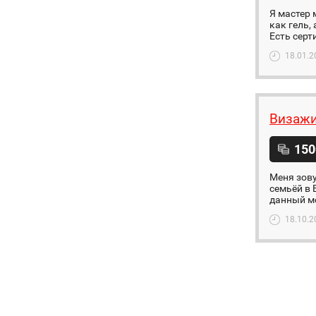
Я мастер 
как гель,
Есть серт
18.01.2
Визажи
150
Меня зову
семьёй в 
данный мо
18.10.2