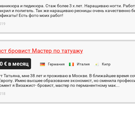
маникюра и педикюра. Стаж более 3 х лет. Наращиваю ногти. Рабо
 акрил и полигель. Так же наращиваю ресницы очень качественно бе
ификаты! Есть фото моих работ!
019
ст бровист Мастер по татуажу
0 € в месяц
Германия
Италия
Кипр
т Татьяна, мне 38 лет и проживаю в Москве. В ближайшее время с
Европу. Имею высшее образование экономист, но сменила професси
мент я Визажист- бровист, мастер по перманентному мак...
018