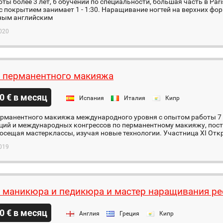
ты более 3 лет, 6 обучений по специальности, большая часть в Par
 покрытием занимает 1 - 1:30. Наращивание ногтей на верхних форм
ным английским
020
 перманентного макияжа
0 € в месяц
Испания
Италия
Кипр
ерманентного макияжа международного уровня с опытом работы 7 
ций и международных конгрессов по перманентному макияжу, пос
осещая мастерклассы, изучая новые технологии. Участница XI Откр
019
 маникюра и педикюра и мастер наращивания ре
0 € в месяц
Англия
Греция
Кипр