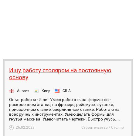
Ищу работу столяром на постоянную
основу
Англия
Кипр
США
Опыт работы - 5 лет Умею работать на: форматно -
раскроечном станке, на фрезере, рейсмусе, фуганке,
присадочном станке, сверлильном станке. Работаю на
всех ручных инструментах. Умею делать формы для
гнутья массива. Умею читать чертежи. Быстро учусь....
26.02.2023
Строительство / Столяр