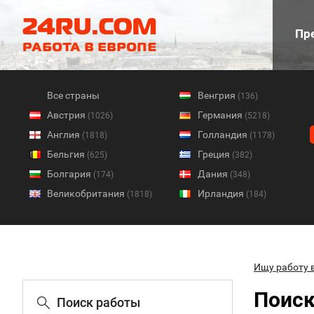
Пре
Все страны
Венгрия
(136)
Австрия
Германия
(1026)
(5218)
Англия
Голландия
(1818)
(1178)
Бельгия
Греция
(625)
(382)
Болгария
Дания
(174)
(348)
Великобритания
Ирландия
(1818)
(184)
Ищу работу 
Поиск
Поиск работы