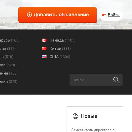
Войти
арусь
Канада
(165)
(1105)
вия
Китай
(317)
(331)
ва
США
(510)
(1304)
сия
(620)
аина
(158)
ония
(378)
Новые
Заместитель директора в