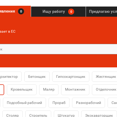
ъявления
Ищу работу
Предлагаю ус
0
0
ает в ЕС
рхитектор
Бетонщик
Гипсокартонщик
Жестянщик
Кровельщик
Маляр
Монтажник
Отделочник
Подсобный рабочий
Прораб
Разнорабочий
Са
Столяр
Строитель
Штукатур
Экскаваторщик