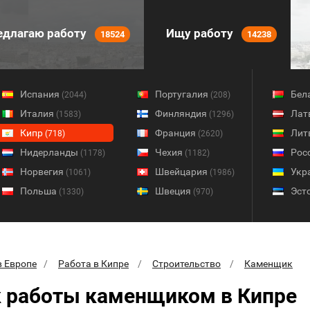
длагаю работу
Ищу работу
18524
14238
Испания
Португалия
Бел
(2044)
(208)
Италия
Финляндия
Лат
(1583)
(1296)
Кипр
Франция
Лит
(718)
(2620)
Нидерланды
Чехия
Рос
(1178)
(1182)
Норвегия
Швейцария
Укр
(1061)
(1986)
Польша
Швеция
Эст
(1330)
(970)
в Европе
Работа в Кипре
Строительство
Каменщик
 работы каменщиком в Кипре