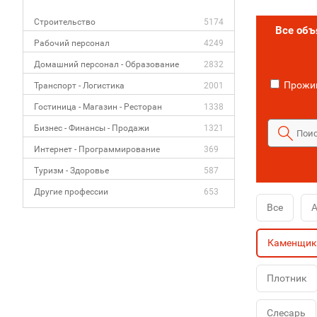
Строительство
5174
Все об
Рабочий персонал
4249
Домашний персонал - Образование
2832
Прожив
Транспорт - Логистика
2001
Гостиница - Магазин - Ресторан
1338
Бизнес - Финансы - Продажи
1321
Интернет - Программирование
369
Туризм - Здоровье
587
Другие профессии
653
Все
А
Каменщик
Плотник
Слесарь