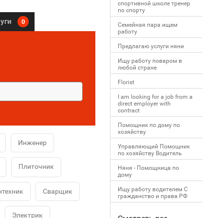
спортивной школе тренер
по спорту
луги
0
Семейная пара ищем
работу
Предлагаю услуги няни
Ищу работу поваром в
любой стране
Florist
I am looking for a job from a
direct employer with
contract
Помощник по дому по
хозяйству
Инженер
Управляющий Помощник
по хозяйству Водитель
Плиточник
Няня - Помощница по
дому
Ищу работу водителем С
нтехник
Сварщик
гражданство и права РФ
Электрик