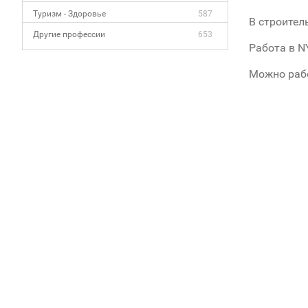
Туризм - Здоровье
587
В строител
Другие профессии
653
Работа в N
Можно рабо