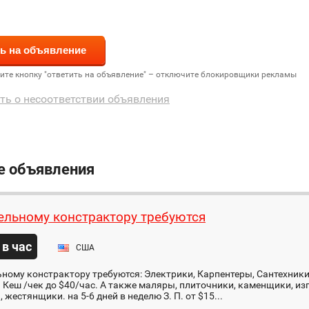
дите кнопку "ответить на объявление" – отключите блокировщики рекламы
ть о несоответствии объявления
е объявления
ельному констрактору требуются
 в час
США
ному констрактору требуются: Электрики, Карпентеры, Сантехники
 Кеш /чек до $40/час. А также маляры, плиточники, каменщики, из
 жестянщики. на 5-6 дней в неделю З. П. от $15...