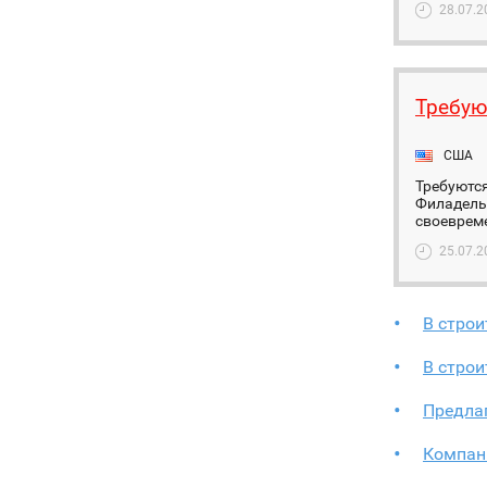
28.07.2
Требую
США
Требуются
Филадель
своевреме
25.07.2
В стро
В стро
Предлаг
Компан