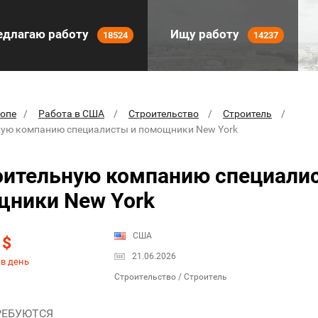
длагаю работу
Ищу работу
18524
14237
ропе
Работа в США
Строительство
Строитель
ную компанию специалисты и помощники New York
оительную компанию специали
ники New York
0
США
$
21.06.2026
 в день
Строительство / Строитель
РЕБУЮТСЯ