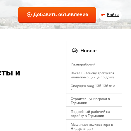
Войти
Новые
Разнорабочий
сты и
Вахта В Женеву требуется
няня-помощница по дому
Сварщик mag 135 136 ж м
г
Строитель универсал в
Германии
Подсобный рабочий на
стройку в Германии
Машинист экскаватора в
Нидерландах