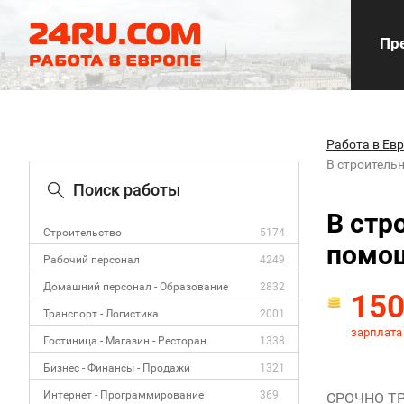
Пре
Работа в Ев
В строитель
Поиск работы
В стр
Строительство
5174
помощ
Рабочий персонал
4249
Домашний персонал - Образование
2832
15
Транспорт - Логистика
2001
зарплата
Гостиница - Магазин - Ресторан
1338
Бизнес - Финансы - Продажи
1321
Интернет - Программирование
369
СРОЧНО Т