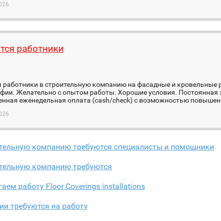
026
тся работники
 работники в строительную компанию на фасадные и кровельные р
фии. Желательно с опытом работы. Хорошие условия. Постоянная 
нная еженедельная оплата (cash/check) с возможностью повышени
026
ительную компанию требуются специалисты и помощники
ительную компанию требуются
аем работу Floor Coverings installations
ии требуются на работу