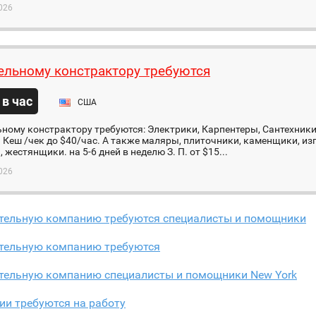
026
ельному констрактору требуются
 в час
США
ному констрактору требуются: Электрики, Карпентеры, Сантехники
 Кеш /чек до $40/час. А также маляры, плиточники, каменщики, из
 жестянщики. на 5-6 дней в неделю З. П. от $15...
026
ительную компанию требуются специалисты и помощники
ительную компанию требуются
ительную компанию специалисты и помощники New York
ии требуются на работу