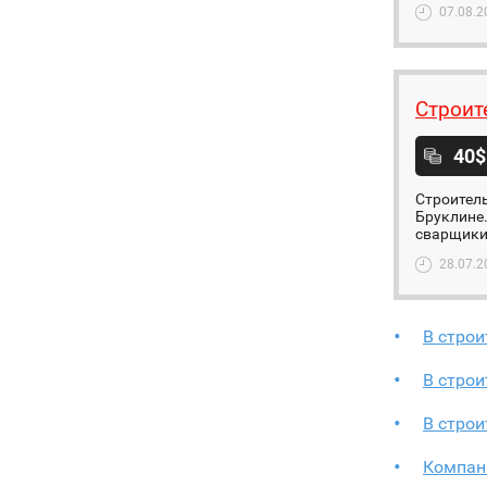
07.08.2
Строит
40$
Строитель
Бруклине.
сварщики,
28.07.2
В стро
В стро
В стро
Компан