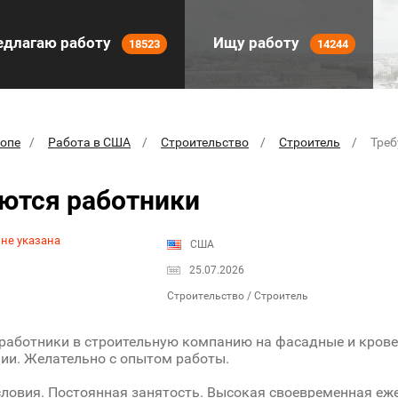
длагаю работу
Ищу работу
18523
14244
ропе
Работа в США
Строительство
Строитель
Треб
ются работники
 не указана
США
25.07.2026
Строительство / Строитель
работники в строительную компанию на фасадные и крове
и. Желательно с опытом работы.
ловия. Постоянная занятость. Высокая своевременная еж