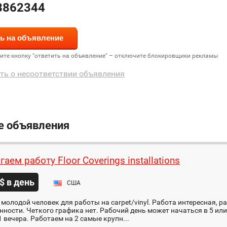
8862344
дите кнопку "ответить на объявление" – отключите блокировщики рекламы
ть о несоответствии объявления
е объявления
аем работу Floor Coverings installations
$ в день
США
 молодой человек для работы на carpet/vinyl. Работа интересная, р
нности. Четкого графика нет. Рабочий день может начаться в 5 или 
1 вечера. Работаем на 2 самые крупн...