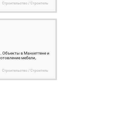
Строительство / Строитель
. Объекты в Манхеттене и
готовление мебели,
Строительство / Строитель