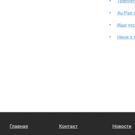
Требуе
Au-Pair
Ищу ук
Няня з
Главная
Контакт
Новости