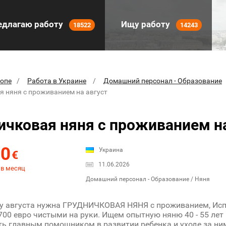
длагаю работу
Ищу работу
18522
14243
ропе
Работа в Украине
Домашний персонал - Образование
я няня с проживанием на август
ичковая няня с проживанием на
00
Украина
€
11.06.2026
 в месяц
Домашний персонал - Образование / Няня
у августа нужна ГРУДНИЧКОВАЯ НЯНЯ с проживанием, Испа
1700 евро чистыми на руки. Ищем опытную няню 40 - 55 лет 
ь главным помощником в развитии ребенка и уходе за ни