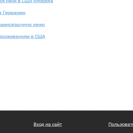
тся няня в США Флорида
 в Германию
раиноязычную няню
 проживанням в США
Вход на сайт
Пользоват