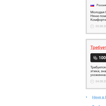
Росси
Молодая К
Няню помо
Комфортно
05.08.2
Требуе
100
Требуется
этики, зн
ухоженная
04.08.2
Няня в