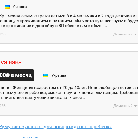
я
Украина
рымская семья с тремя детьми 6 и 4 мальчики и 2 года девочка и
щницу с проживанием и питанием. Мы часто путешествуем и будем
е проживание и достойную ЗП обеспечим в обмен ...
026
Домашний пер
тся няня
00₴ в месяц
Украина
 няня! Женщины возрастом от 20 до 40лет. Няня любящая деток, зн
ает чем увлечь ребёнка, сможет научить полезным вещам. Требован
, чистоплотная, умение высказать своё ...
026
Домашний пер
 Румунию Бухарест для новорожденного ребенка