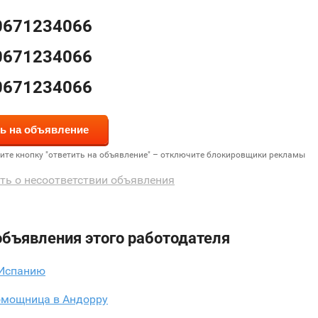
0671234066
0671234066
0671234066
дите кнопку "ответить на объявление" – отключите блокировщики рекламы
ть о несоответствии объявления
объявления этого работодателя
 Испанию
омощница в Андорру