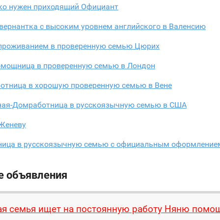
ко нужен приходящий Официант
вернантка с высоким уровнем английского в Валенсию
 проживанием в проверенную семью Цюрих
омощница в проверенную семью в Лондон
отница в хорошую проверенную семью в Вене
ная-Домработница в русскоязычную семью в США
 Женеву
ица в русскоязычную семью с официальным оформление
е объявления
я семья ищет на постоянную работу Няню помо