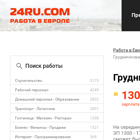
Пре
Работа в Ев
Грудничкова
Поиск работы
Грудн
Строительство
5173
Рабочий персонал
4249
13
Домашний персонал - Образование
2832
зарплата
Транспорт - Логистика
2001
Гостиница - Магазин - Ресторан
1338
На середин
Бизнес - Финансы - Продажи
1321
ЗП 1300 - 
Интернет - Программирование
369
сможет быт