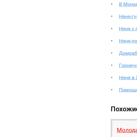
В Мона
Няня-гу
Няня с
Няня-п
Домраб
Горнич
Няня в
Помощн
Похожи
Молода