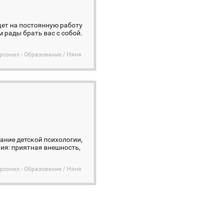
щет на постоянную работу
 рады брать вас с собой.
сонал - Образование / Няня
ание детской психологии,
ия: приятная внешность,
сонал - Образование / Няня