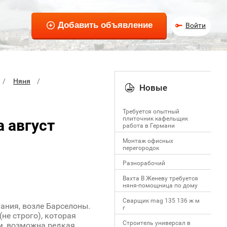
Войти
Няня
Новые
Требуется опытный
плиточник кафельщик
 август
работa в Германи
Mонтаж офисных
перегородок
Разнорабочий
Вахта В Женеву требуется
няня-помощница по дому
Сварщик mag 135 136 ж м
ния, возле Барселоны.
г
(не строго), которая
Строитель универсал в
м, возможна редкая