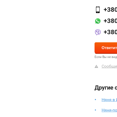
+38
+38
+38
Если Вы не ви
Сообщи
Другие 
Няня в
Няня-п