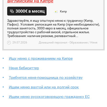
английским на Кипре
3000€ в месяц
Кипр
Здравствуйте, я ищу опытную няню к грудничку (Кипр,
Пафос). Условия: релокация на Кипр (при необходимости),
полная занятость, 3000 евро в месяц, официальное
трудоустройство с рабочей визой, отдельное жилье.
Требования: наличие резюме, релевантный...
29.07.2026
Домашний персонал - Образование / Няня
Ищу няню с проживанием на Кипре
Няня бебиситтер
Требуется няня-помощница по хозяйству
Ищем няню вахтой или на долгий срок
Ищем няню русскоговорящую гражданку ЕС