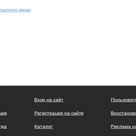
пытную няню
Вход на сайт
Пользоват
ция
Регистрация на сайте
Восстанов
уда
Каталог
Реклама н