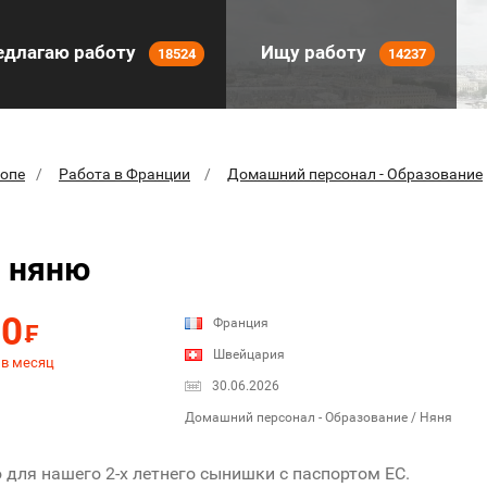
длагаю работу
Ищу работу
18524
14237
ропе
Работа в Франции
Домашний персонал - Образование
 няню
00
Франция
₣
Швейцария
 в месяц
30.06.2026
Домашний персонал - Образование / Няня
для нашего 2-х летнего сынишки с паспортом ЕС.