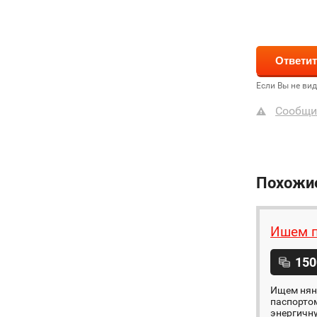
Если Вы не ви
Сообщи
Похожи
Ишем п
150
Ищем няню
паспортом
энергичну