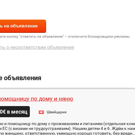
дите кнопку "ответить на объявление" – отключите блокировщики рекламы
ть о несоответствии объявления
е объявления
омощницу по дому и няню
0€ в месяц
Швейцария
 и помощницу по дому с проживанием и питанием (отдельная комна
 ЕС (с визами не трудоустраиваем). Нашим детям 4 и 6. Ждём к н
ю женщину, ответственную, умеющую хорошо готовить, без вредн..