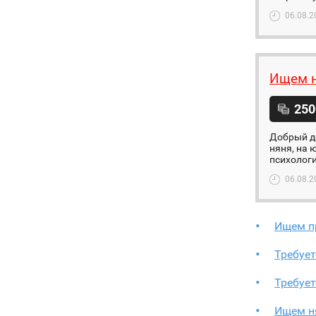
06.08.2
Ищем н
250
Добрый де
няня, на 
психологи
06.08.2
Ищем п
Требует
Требуе
Ищем н