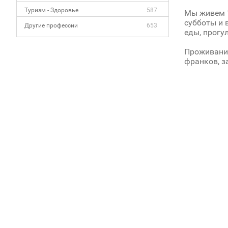
Туризм - Здоровье
587
Мы живем 1
субботы и 
Другие профессии
653
еды, прогул
Проживание
франков, з