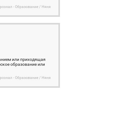
сонал - Образование / Няня
иванием или приходящая
еское образование или
сонал - Образование / Няня