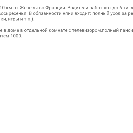
0 км от Женевы во Франции. Родители работают до 6-ти в
воскресенья. В обязанности няни входит: полный уход за р
ки, игры и т.п.).
 в доме в отдельной комнате с телевизором,полный пансио
атем 1000.