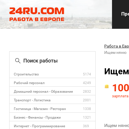
Пре
Работа в Ев
Ищем няню
Поиск работы
Ищем
Строительство
5174
Рабочий персонал
4249
10
Домашний персонал - Образование
2832
зарплата
Транспорт - Логистика
2001
Гостиница - Магазин - Ресторан
1338
Бизнес - Финансы - Продажи
1321
Ищем няню 
Интернет - Программирование
369