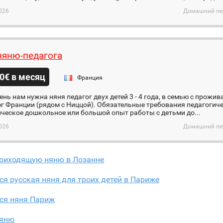
026
Домашний пер
яню-педагога
0€ в месяц
Франция
нь нам нужна няня педагог двух детей 3 - 4 года, в семью с прож
юг Франции (рядом с Ниццой). Обязательные требования педагогич
ческое дошкольное или большой опыт работы с детьми до...
026
Домашний пер
риходящую няню в Лозанне
ся русская няня для троих детей в Париже
тся няня Париж
яню