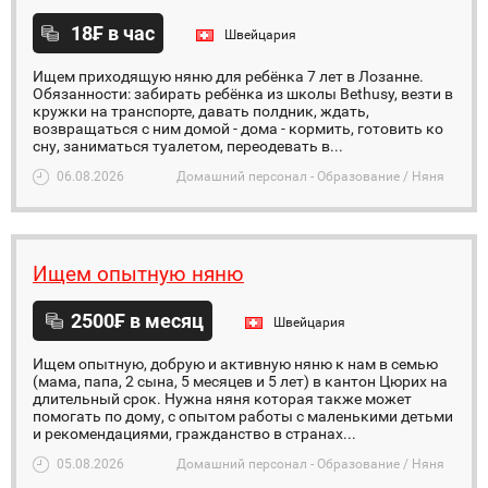
18₣ в час
Швейцария
Ищем приходящую няню для ребёнка 7 лет в Лозанне.
Обязанности: забирать ребёнка из школы Bethusy, везти в
кружки на транспорте, давать полдник, ждать,
возвращаться с ним домой - дома - кормить, готовить ко
сну, заниматься туалетом, переодевать в...
06.08.2026
Домашний персонал - Образование / Няня
Ищем опытную няню
2500₣ в месяц
Швейцария
Ищем опытную, добрую и активную няню к нам в семью
(мама, папа, 2 сына, 5 месяцев и 5 лет) в кантон Цюрих на
длительный срок. Нужна няня которая также может
помогать по дому, с опытом работы c маленькими детьми
и рекомендациями, гражданство в странах...
05.08.2026
Домашний персонал - Образование / Няня