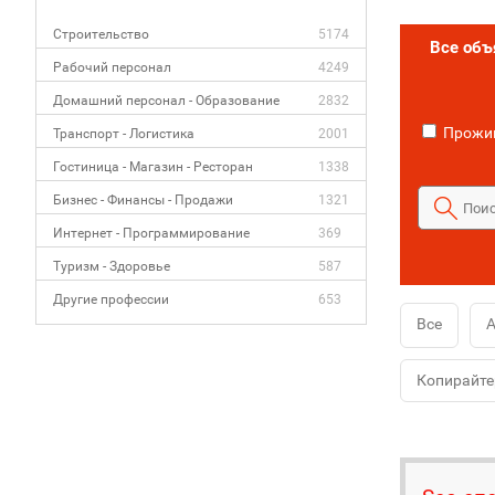
Строительство
5174
Все об
Рабочий персонал
4249
Домашний персонал - Образование
2832
Прожив
Транспорт - Логистика
2001
Гостиница - Магазин - Ресторан
1338
Бизнес - Финансы - Продажи
1321
Интернет - Программирование
369
Туризм - Здоровье
587
Другие профессии
653
Все
А
Копирайте