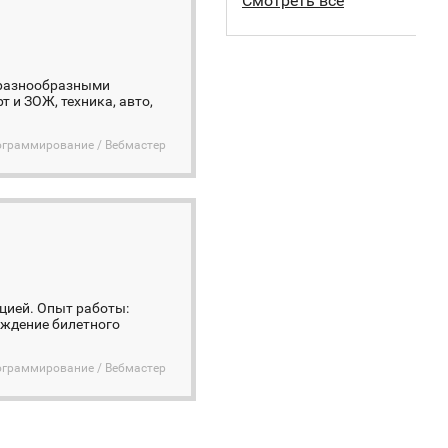
Смотреть все
 с разнообразными
т и ЗОЖ, техника, авто,
ограммирование / Вебмастер
цией. Опыт работы:
ождение билетного
ограммирование / Вебмастер