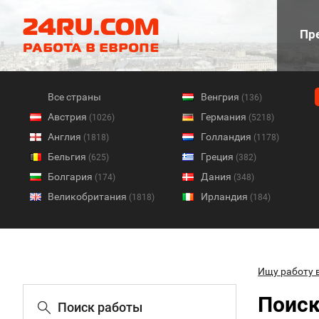
Пре
Все страны
Венгрия
(136)
Австрия
Германия
(1026)
(5218)
Англия
Голландия
(1818)
(1178)
Бельгия
Греция
(625)
(382)
Болгария
Дания
(174)
(348)
Великобритания
Ирландия
(1818)
(184)
Ищу работу 
Поиск
Поиск работы