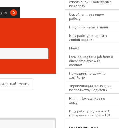
спортивной школе тренер
по спорту
луги
0
Семейная пара ищем
работу
Предлагаю услуги няни
Ищу работу поваром в
любой стране
Florist
I am looking for a job from a
direct employer with
contract
Помощник по дому по
хозяйству
ютерный техник
Управляющий Помощник
по хозяйству Водитель
Няня - Помощница по
дому
Ищу работу водителем С
гражданство и права РФ