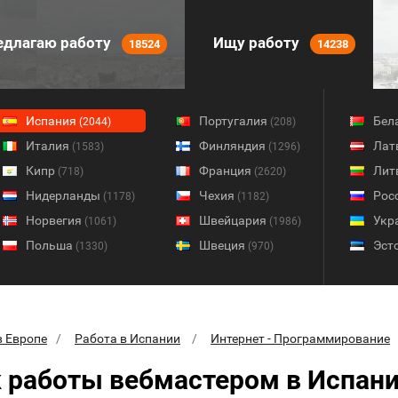
длагаю работу
Ищу работу
18524
14238
Испания
Португалия
Бел
(2044)
(208)
Италия
Финляндия
Лат
(1583)
(1296)
Кипр
Франция
Лит
(718)
(2620)
Нидерланды
Чехия
Рос
(1178)
(1182)
Норвегия
Швейцария
Укр
(1061)
(1986)
Польша
Швеция
Эст
(1330)
(970)
в Европе
Работа в Испании
Интернет - Программирование
 работы вебмастером в Испан