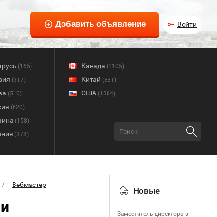
Войти
арусь
Канада
(165)
(1105)
вия
Китай
(317)
(331)
ва
США
(510)
(1304)
сия
(620)
аина
(158)
ония
(378)
Вебмастер
Новые
ии
Заместитель директора в