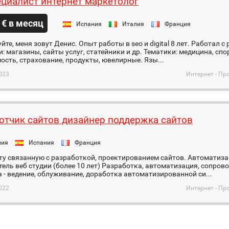
ециалист интернет маркетолог
 € в месяц
Испания
Италия
Франция
йте, меня зовут Денис. Опыт работы в seo и digital 8 лет. Работал
: магазины, сайты услуг, статейники и др. Тематики: медицина, спор
сть, страхование, продукты, ювелирные. Язы...
023
Интернет - Пр
отчик сайтов дизайнер поддержка сайтов
ния
Испания
Франция
у связанную с разработкой, проектированием сайтов. Автоматиза
ель веб студии (более 10 лет) Разработка, автоматизация, сопров
 - ведение, облуживание, доработка автоматизированной си...
022
Интернет - Пр