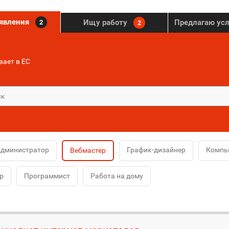
ъявления
Ищу работу
Предлагаю ус
2
2
ает в ЕС
дминистратор
График-дизайнер
Компь
Вебмастер
р
Программист
Работа на дому