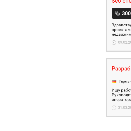
Seo сп
300
Здравству
проектами
недвижимо
09.02.2
Разраб
Герма
Ищу работ
Руководит
оператора
31.03.2