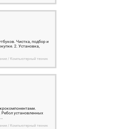
утбуков. Чистка, подбор и
купке. 2. Установка,
ание / Компьютерный техник
микрокомпонентами.
. Ребол установленных
..
ание / Компьютерный техник