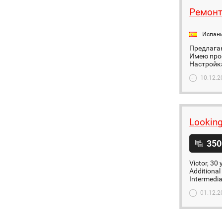
Ремонт
Испан
Предлагаю
Имею проф
Настройка 
10.12.2
Looking
350
Victor, 30
Additional
Intermediat
01.12.2