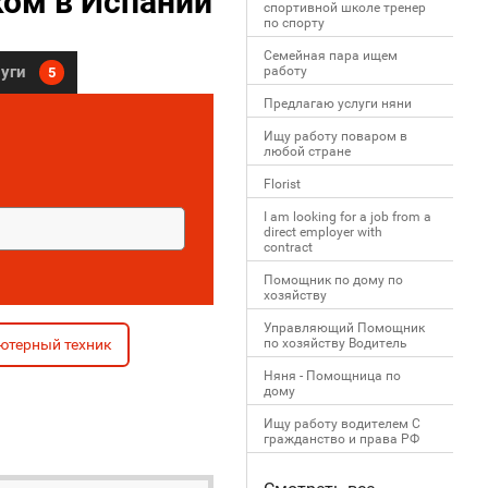
ом в Испании
спортивной школе тренер
по спорту
Семейная пара ищем
луги
работу
5
Предлагаю услуги няни
Ищу работу поваром в
любой стране
Florist
I am looking for a job from a
direct employer with
contract
Помощник по дому по
хозяйству
Управляющий Помощник
ютерный техник
по хозяйству Водитель
Няня - Помощница по
дому
Ищу работу водителем С
гражданство и права РФ