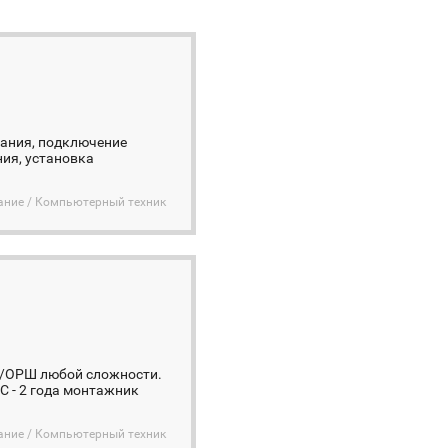
ования, подключение
ния, установка
ание / Компьютерный техник
К/ОРШ любой сложности.
ЛС - 2 года монтажник
ание / Компьютерный техник