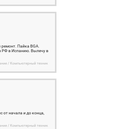
 ремонт. Пайка BGA.
з РФ в Испанию. Вылечу в
ание / Компьютерный техник
 от начала и до конца,
ание / Компьютерный техник