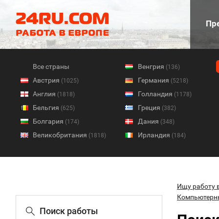
Пре
Все страны
Венгрия
(136)
Австрия
Германия
(1025)
(5218)
Англия
Голландия
(1818)
(1178)
Бельгия
Греция
(625)
(382)
Болгария
Дания
(174)
(348)
Великобритания
Ирландия
(1818)
(184)
Ищу работу 
Компьютерн
Поиск работы