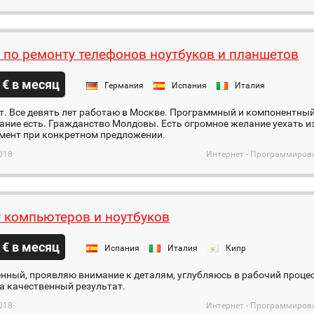
 по ремонту телефонов ноутбуков и планшетов
 € в месяц
Германия
Испания
Италия
т. Все девять лет работаю в Москве. Программный и компонентный
ние есть. Гражданство Молдовы. Есть огромное желание уехать и
мент при конкретном предложении.
018
Интернет - Программиров
 компьютеров и ноутбуков
 € в месяц
Испания
Италия
Кипр
нный, проявляю внимание к деталям, углубляюсь в рабочий процесс
а качественный результат.
018
Интернет - Программиров