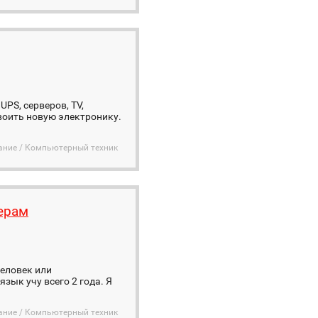
UPS, серверов, TV,
воить новую электронику.
ание / Компьютерный техник
ерам
человек или
зык учу всего 2 года. Я
ание / Компьютерный техник