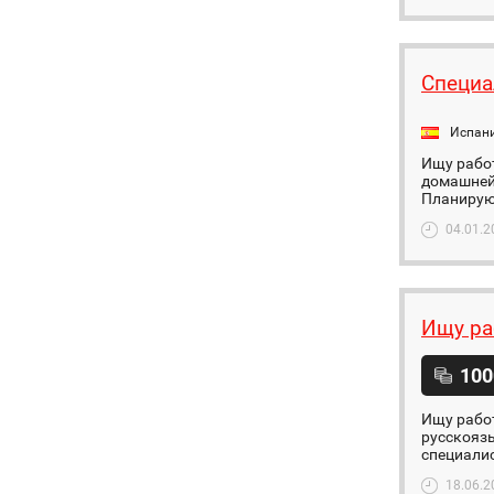
Специа
Испан
Ищу работ
домашней 
Планирую
04.01.2
Ищу ра
100
Ищу работ
русскоязы
специалис
18.06.2