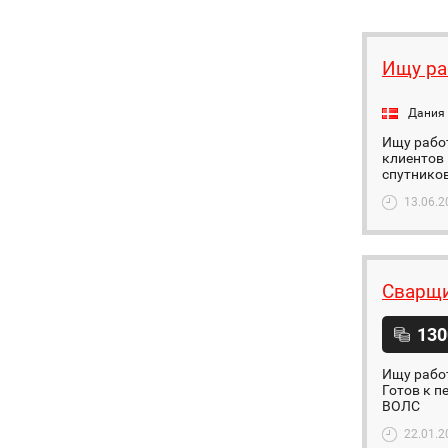
Ищу ра
Дания
Ищу работ
клиентов 
спутников
13.06.2
Сварщ
130
Ищу рабо
Готов к п
ВОЛС
22.01.2