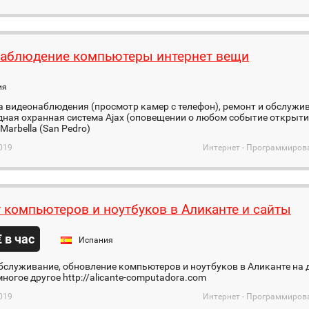
аблюдение компьютеры интернет вещи
ия
 видеонаблюдения (просмотр камер с телефон), ремонт и обслужи
ная охранная система Ajax (оповещении о любом событие открыти
Marbella (San Pedro)
019
Интернет - Программиров
 компьютеров и ноутбуков в Аликанте и сайты
€ в час
Испания
бслуживание, обновление компьютеров и ноутбуков в Аликанте на 
многое другое http://alicante-computadora.com
019
Интернет - Программиров