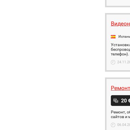
Видеон
Испан
Установка
беспровод
телефон). 
24.11.2
Ремонт
20 
Ремонт, о
сайтов и 
06.04.2