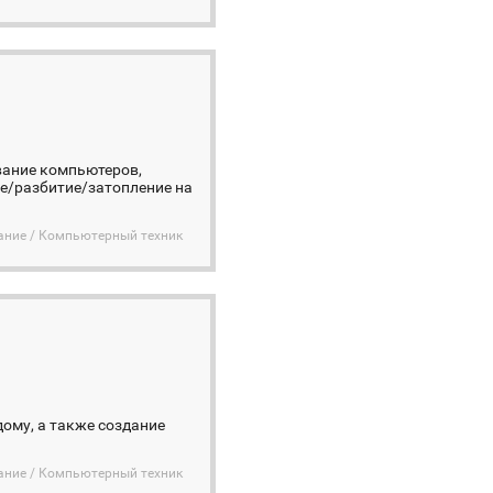
вание компьютеров,
е/разбитие/затопление на
ание / Компьютерный техник
дому, а также создание
ание / Компьютерный техник