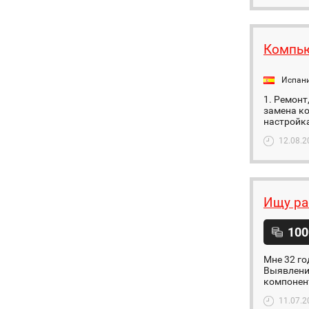
Компью
Испан
1. Ремонт
замена ко
настройка
12.08.2
Ищу ра
100
Мне 32 го
Выявлени
компонент
11.07.2