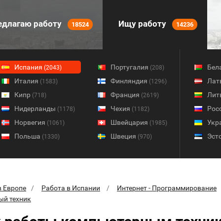
длагаю работу
Ищу работу
18524
14236
Испания
Португалия
Бел
(2043)
(208)
Италия
Финляндия
Лат
(1583)
(1296)
Кипр
Франция
Лит
(718)
(2619)
Нидерланды
Чехия
Рос
(1178)
(1182)
Норвегия
Швейцария
Укр
(1061)
(1985)
Польша
Швеция
Эст
(1330)
(970)
в Европе
Работа в Испании
Интернет - Программирование
ый техник