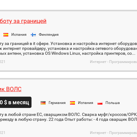
боту за границей
Испания
Финляндия
у за границей в it сфере. Установка и настройка интернет оборуд
к интернет провайдеру, установка и настройка сетевого оборудова
ых антенн, установка OS Windows Linux, настройка принтеров, со...
021
Интернет - Программиров
ик ВОЛС
0 $ в месяц
Германия
Испания
Польша
ту в любой стране ЕС, сварщиком ВОЛС. Сварка муфт/кроссов/ОР
ереезду в любую страну. 22 года Опыт работы: - 4 года сварщик ВО
021
Интернет - Программиров