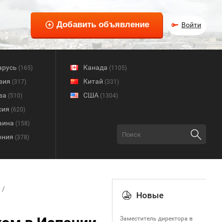
Войти
арусь
Канада
(165)
(1105)
вия
Китай
(317)
(331)
ва
США
(510)
(1304)
сия
(620)
аина
(158)
ония
(378)
Новые
Заместитель директора в