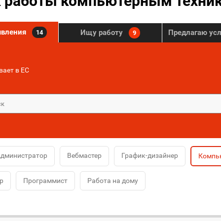
 работы компьютерным техник
явления
Ищу работу
Предлагаю ус
14
9
ает в ЕС
дминистратор
Вебмастер
График-дизайнер
Компь
р
Программист
Работа на дому