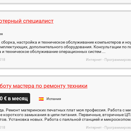
терный специалист
ия
, сборка, настройка и техническое обслуживание компьютеров и но
мплектующих, дополнительного оборудования. Консультации по по
 и техническое обслуживание операционных систем ...
018
Интернет - Программиров
боту мастера по ремонту техники
0 € в месяц
Испания
да. Ремонт материнских печатных плат моя профессия. Работа с 
е короткого замыкания в цепи питания. Первичные, вторичные ЦП
ов. Установка новых. Работа с паяльной станцией и микроскопом.
018
Интернет - Программиров