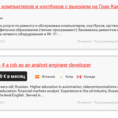
 компьютеров и ноутбуков с выездом на Гран Ка
ия
 услуги по ремонту и обслуживаю компьютеров, ноутбуков, оргтехн
ильное образование (техник программист) Занимаюсь ремонтом и 
сетевого оборудования и Wi - Fi - ...
023
Интернет - Программиров
 4 a job as an analyst engineer developer
0 € в месяц
Испания
Кипр
Канада
 years old, Russian. Higher education in automation, telecommunication
 education: financial markets analyst. Experience in the oil industry, Russ
e level English. Served in...
021
Интернет - Программиров