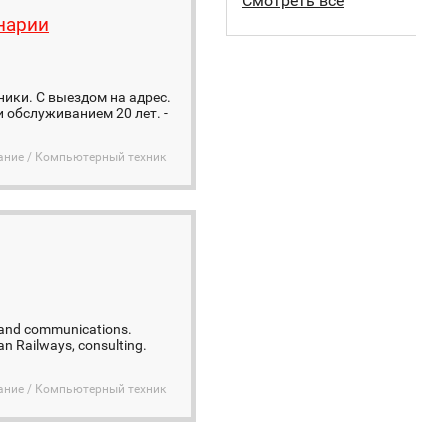
Смотреть все
нарии
ики. С выездом на адрес.
обслуживанием 20 лет. -
ание / Компьютерный техник
s and communications.
ian Railways, consulting.
ание / Компьютерный техник