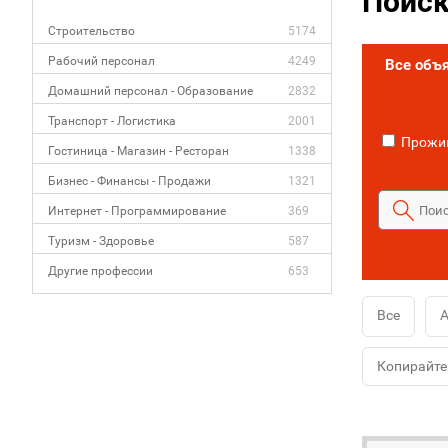
Поиск
Строительство
5174
Рабочий персонал
4249
Все объ
Домашний персонал - Образование
2832
Транспорт - Логистика
2001
Прожив
Гостиница - Магазин - Ресторан
1338
Бизнес - Финансы - Продажи
1321
Интернет - Программирование
369
Туризм - Здоровье
587
Другие профессии
653
Все
А
Копирайте