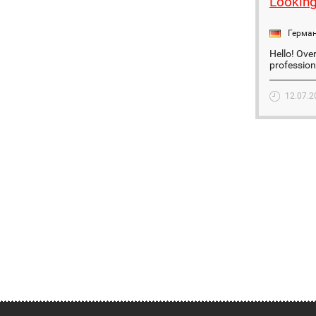
Looking
Герма
Hello! Ove
profession
___________
12.07.2