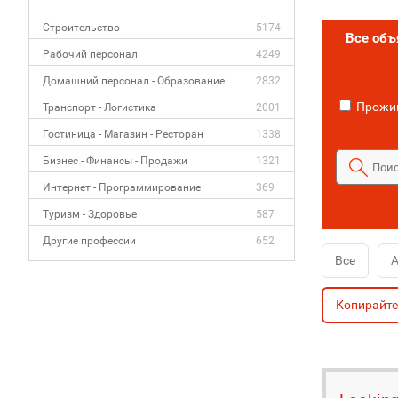
Строительство
5174
Все об
Рабочий персонал
4249
Домашний персонал - Образование
2832
Прожив
Транспорт - Логистика
2001
Гостиница - Магазин - Ресторан
1338
Бизнес - Финансы - Продажи
1321
Интернет - Программирование
369
Туризм - Здоровье
587
Другие профессии
652
Все
А
Копирайт