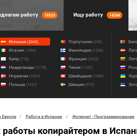
длагаю работу
Ищу работу
18523
14244
Испания
Португалия
Бел
(2045)
(208)
Италия
Финляндия
Лат
(1586)
(1296)
Кипр
Франция
Лит
(718)
(2622)
Нидерланды
Чехия
Рос
(1178)
(1182)
Норвегия
Швейцария
Укр
(1063)
(1989)
Польша
Швеция
Эст
(1331)
(970)
в Европе
Работа в Испании
Интернет - Программирование
 работы копирайтером в Испан