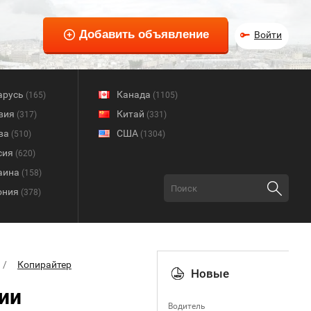
Войти
арусь
Канада
(165)
(1105)
вия
Китай
(317)
(331)
ва
США
(510)
(1304)
сия
(620)
аина
(158)
ония
(378)
Копирайтер
Новые
ии
Водитель