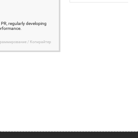
 PR, regularly developing
performance.
граммирование / Копирайтер