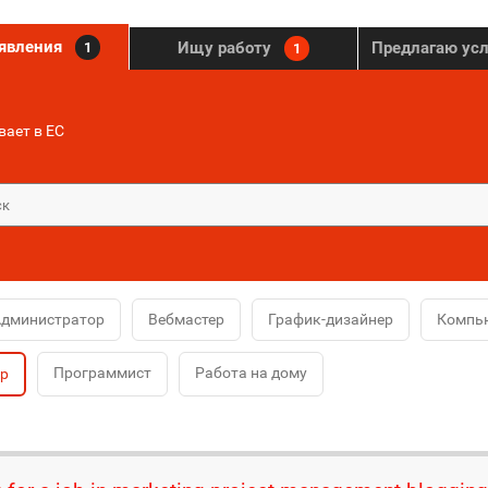
ъявления
Ищу работу
Предлагаю ус
1
1
ает в ЕС
дминистратор
Вебмастер
График-дизайнер
Компь
Программист
Работа на дому
ер