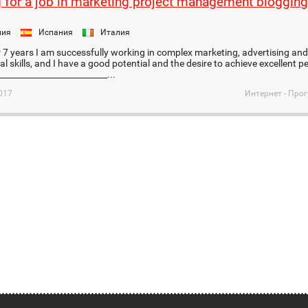
 for a job in marketing project management blogging
ния
Испания
Италия
r 7 years I am successfully working in complex marketing, advertising and
al skills, and I have a good potential and the desire to achieve excellent 
__________________________...
017
Интернет - Про