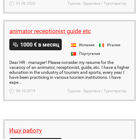
01.06.2020
Туризм - Здоровье / Туроператор
animator receptionist guide etc
1000 € в месяц
Испания
Италия
Португалия
Dear HR - manager! Please consider my resume for the
vacancy of an animator, receptionist, guide, etc. I have a higher
education in the undustry of tourism and sports, every year I
have been practicing in various tourism institutions. I have
expe...
06.10.2019
Туризм - Здоровье / Туроператор
Ищу работу