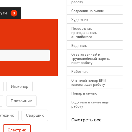
работу
Садовник на вилле
луги
3
Художник
Переводчик
преподаватель
английского
Водитель
Ответственный и
трудолюбивый парень
ищет работу
Работник
Опытный повар ВИП
класса ищет работу
Инженер
Повар в семью
Плиточник
Водитель в семье ищу
работу
нтехник
Сварщик
Смотреть все
Электрик