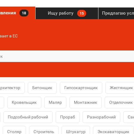
явления
Ищу работу
Предлагаю ус
18
15
ает в ЕС
рхитектор
Бетонщик
Гипсокартонщик
Жестянщик
Кровельщик
Маляр
Монтажник
Отделочник
Подсобный рабочий
Прораб
Разнорабочий
Са
Столяр
Строитель
Штукатур
Экскаваторщик