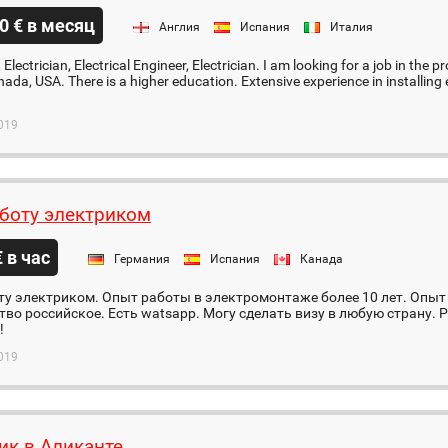
0 € в месяц
Англия
Испания
Италия
, Electrician, Electrical Engineer, Electrician. I am looking for a job in the p
ada, USA. There is a higher education. Extensive experience in installing el
019
боту электриком
€ в час
Германия
Испания
Канада
у электриком. Опыт работы в электромонтаже более 10 лет. Опыт
во российское. Есть watsapp. Могу сделать визу в любую страну.
!
019
ик в Аликанте