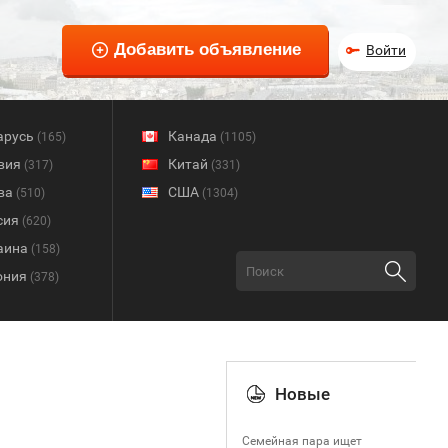
Войти
арусь
Канада
(165)
(1105)
вия
Китай
(317)
(331)
ва
США
(510)
(1304)
сия
(620)
аина
(158)
ония
(378)
Новые
Семейная пара ищет