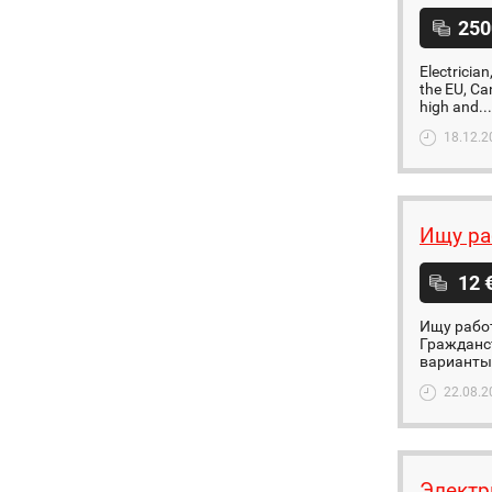
250
Electrician
the EU, Can
high and...
18.12.2
Ищу ра
12 
Ищу работ
Гражданст
варианты
22.08.2
Электр