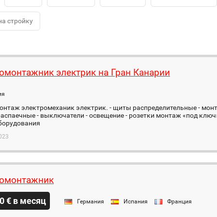
на стройку
омонтажник электрик на Гран Канарии
ия
онтаж электромеханик электрик. - щиты распределительные - мон
аспаечные - выключатели - освещение - розетки монтаж «под клю
борудования
023
ромонтажник
0 € в месяц
Германия
Испания
Франция