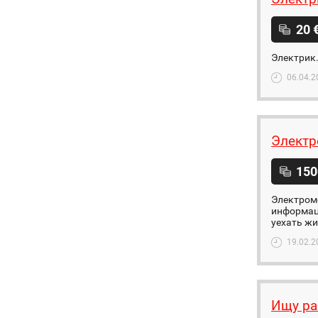
20 
Электрик.
06.04.2
Электр
150
Электромо
информаци
уехать ж
19.02.2
Ищу ра