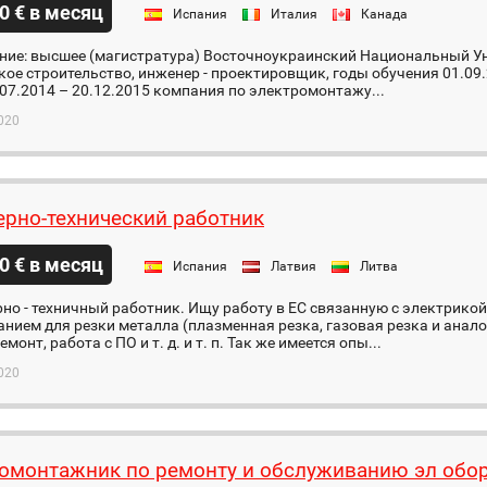
0 € в месяц
Испания
Италия
Канада
ние: высшее (магистратура) Восточноукраинский Национальный Ун
ое строительство, инженер - проектировщик, годы обучения 01.09.
.07.2014 – 20.12.2015 компания по электромонтажу...
020
рно-технический работник
0 € в месяц
Испания
Латвия
Литва
но - техничный работник. Ищу работу в ЕС связанную с электрико
нием для резки металла (плазменная резка, газовая резка и анал
монт, работа с ПО и т. д. и т. п. Так же имеется опы...
020
омонтажник по ремонту и обслуживанию эл обо