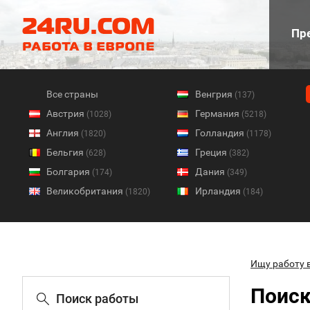
Пре
Все страны
Венгрия
(137)
Австрия
Германия
(1028)
(5218)
Англия
Голландия
(1820)
(1178)
Бельгия
Греция
(628)
(382)
Болгария
Дания
(174)
(349)
Великобритания
Ирландия
(1820)
(184)
Ищу работу 
Поиск
Поиск работы