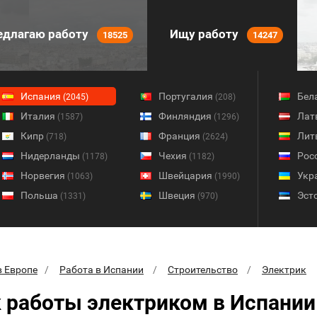
длагаю работу
Ищу работу
18525
14247
Испания
Португалия
Бел
(2045)
(208)
Италия
Финляндия
Лат
(1587)
(1296)
Кипр
Франция
Лит
(718)
(2624)
Нидерланды
Чехия
Рос
(1178)
(1182)
Норвегия
Швейцария
Укр
(1063)
(1990)
Польша
Швеция
Эст
(1331)
(970)
в Европе
Работа в Испании
Строительство
Электрик
 работы электриком в Испании