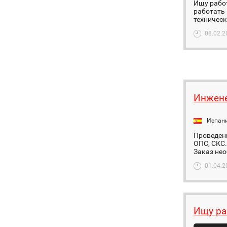
Ищу работ
работать 
техническ
08.02.2
Инжене
Испан
Проведен
ОПС, СКС.
Заказ нео
01.04.2
Ищу ра