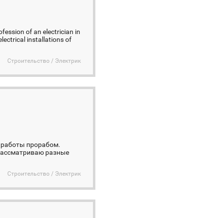
rofession of an electrician in
ectrical installations of
Строительство / Электрик
 работы прорабом.
 Рассматриваю разные
Строительство / Электрик