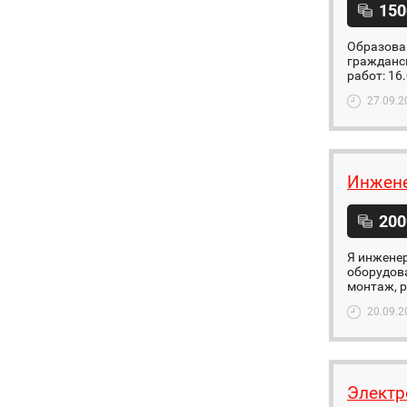
150
Образова
гражданск
работ: 16
27.09.2
Инжене
200
Я инженер
оборудова
монтаж, ре
20.09.2
Электр