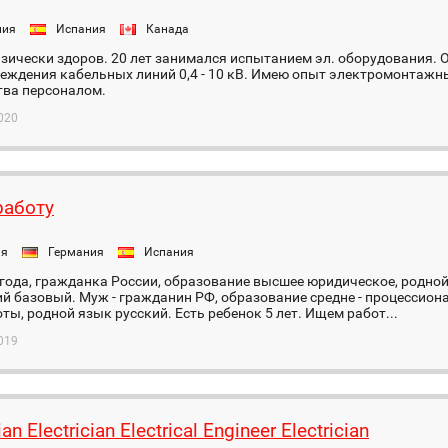
ния
Испания
Канада
изически здоров. 20 лет занимался испытанием эл. оборудования.
еждения кабельных линий 0,4 - 10 кВ. Имею опыт электромонтажн
тва персоналом.
020
аботу
ия
Германия
Испания
 года, гражданка России, образование высшее юридическое, родной 
й базовый. Муж - гражданин РФ, образование средне - процессион
ты, родной язык русский. Есть ребенок 5 лет. Ищем работ...
019
ian Electrician Electrical Engineer Electrician