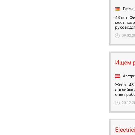
Герма
48 лет. Ф
мест повр
руководс
09.02.2
Ищем р
Австр
Жена - 43
английски
опыт рабо
20.12.2
Electric