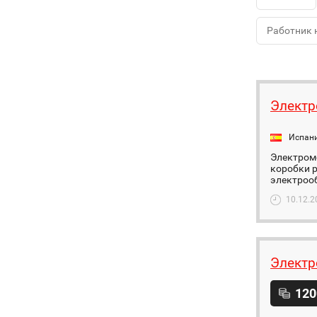
Работник 
Электр
Испан
Электром
коробки р
электроо
10.12.2
Элект
120