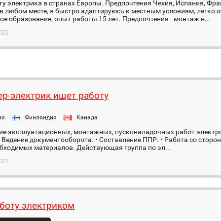
у электрика в странах Европы. Предпочтения Чехия, Испания, Фра
в любом месте, я быстро адаптируюсь к местным условиям, легко 
ое образование, опыт работы 15 лет. Предпочтения - монтаж в...
022
р-электрик ищет работу
ия
Финляндия
Канада
ие эксплуатационных, монтажных, пусконаладочных работ электро
 Ведение документооборота. • Составление ППР. • Работа со сторо
бходимых материалов. Действующая группа по эл...
021
боту электриком