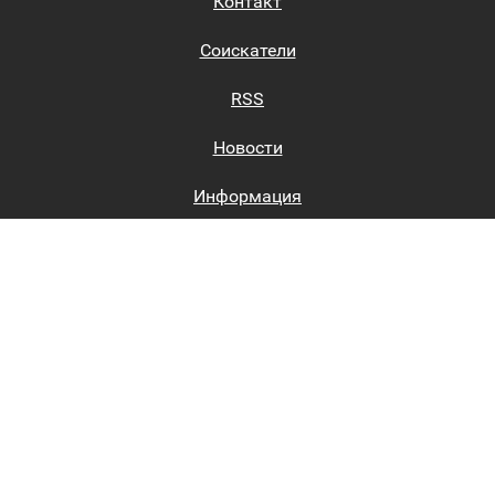
Контакт
Соискатели
RSS
Новости
Информация
Биржи труда
Вход на сайт
Регистрация на сайте
Каталог
Пользовательское соглашение
Восстановление пароля