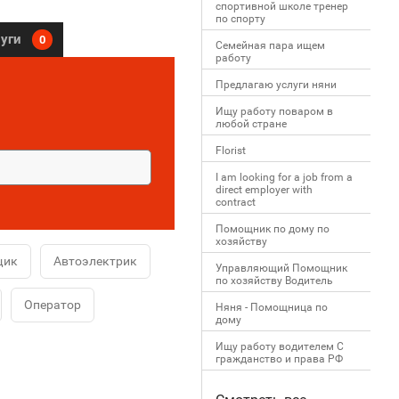
спортивной школе тренер
по спорту
луги
0
Семейная пара ищем
работу
Предлагаю услуги няни
Ищу работу поваром в
любой стране
Florist
I am looking for a job from a
direct employer with
contract
Помощник по дому по
хозяйству
щик
Автоэлектрик
Управляющий Помощник
по хозяйству Водитель
Оператор
Няня - Помощница по
дому
Ищу работу водителем С
гражданство и права РФ