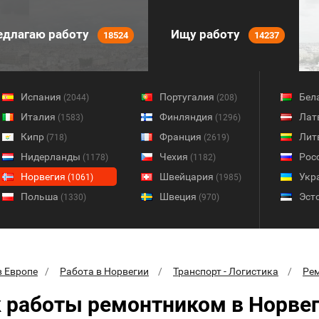
длагаю работу
Ищу работу
18524
14237
Испания
Португалия
Бел
(2044)
(208)
Италия
Финляндия
Лат
(1583)
(1296)
Кипр
Франция
Лит
(718)
(2619)
Нидерланды
Чехия
Рос
(1178)
(1182)
Норвегия
Швейцария
Укр
(1061)
(1985)
Польша
Швеция
Эст
(1330)
(970)
в Европе
Работа в Норвегии
Транспорт - Логистика
Ре
 работы ремонтником в Норве