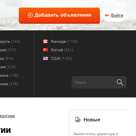
Войти
арусь
Канада
(165)
(1105)
вия
Китай
(317)
(331)
ва
США
(510)
(1304)
сия
(620)
аина
(158)
ония
(378)
монтник
Новые
гии
Заместитель директора в