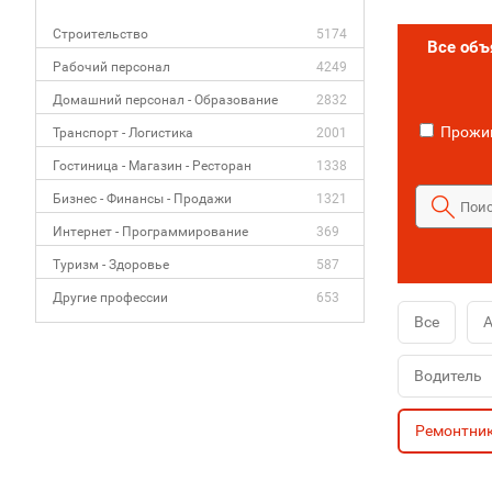
Строительство
5174
Все об
Рабочий персонал
4249
Домашний персонал - Образование
2832
Прожив
Транспорт - Логистика
2001
Гостиница - Магазин - Ресторан
1338
Бизнес - Финансы - Продажи
1321
Интернет - Программирование
369
Туризм - Здоровье
587
Другие профессии
653
Все
Водитель
Ремонтни