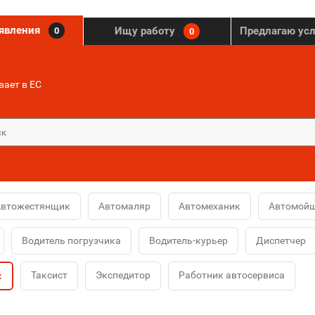
ъявления
Ищу работу
Предлагаю ус
0
0
ает в ЕС
Автожестянщик
Автомаляр
Автомеханик
Автомой
Водитель погрузчика
Водитель-курьер
Диспетчер
Таксист
Экспедитор
Работник автосервиса
к