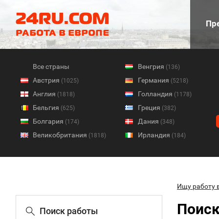
Пре
Все страны
Венгрия
(136)
Австрия
Германия
(1025)
(5218)
Англия
Голландия
(1818)
(1178)
Бельгия
Греция
(625)
(382)
Болгария
Дания
(174)
(348)
Великобритания
Ирландия
(1818)
(184)
Ищу работу 
Поиск
Поиск работы