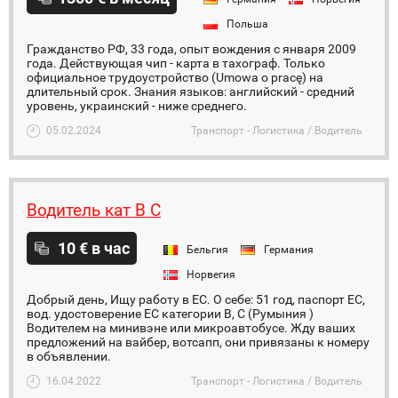
Польша
Гражданство РФ, 33 года, опыт вождения с января 2009
года. Действующая чип - карта в тахограф. Только
официальное трудоустройство (Umowa o pracę) на
длительный срок. Знания языков: английский - средний
уровень, украинский - ниже среднего.
05.02.2024
Транспорт - Логистика / Водитель
Водитель кат В С
10 € в час
Бельгия
Германия
Норвегия
Добрый день, Ищу работу в ЕС. О себе: 51 год, паспорт ЕС,
вод. удостоверение ЕС категории B, C (Румыния )
Водителем на минивэне или микроавтобусе. Жду ваших
предложений на вайбер, вотсапп, они привязаны к номеру
в объявлении.
16.04.2022
Транспорт - Логистика / Водитель