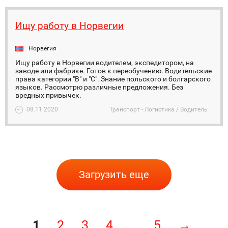
Ищу работу в Норвегии
Норвегия
Ищу работу в Норвегии водителем, экспедитором, на
заводе или фабрике. Готов к переобучению. Водительские
права категории "В" и "С". Знание польского и болгарского
языков. Рассмотрю различные предложения. Без
вредных привычек.
08.11.2020
Транспорт - Логистика / Водитель
Загрузить еще
1
2
3
4
5
→
...