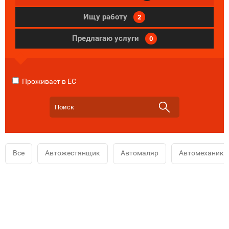
Ищу работу
2
Предлагаю услуги
0
Проживает в ЕС
Все
Автожестянщик
Автомаляр
Автомеханик