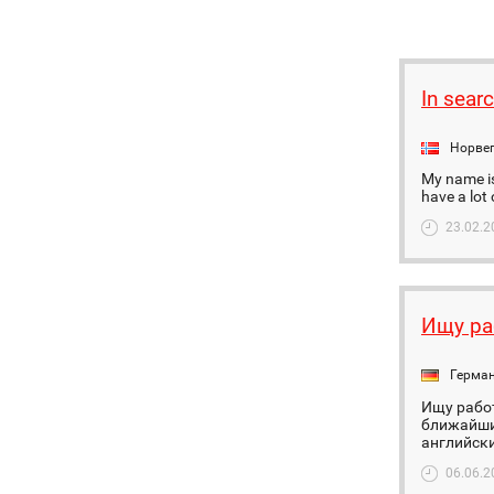
In sear
Норве
My name is 
have a lot 
23.02.2
Ищу ра
Герма
Ищу работ
ближайших
английски
06.06.2