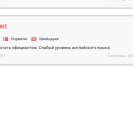
ант
Норвегия
Швейцария
отать официантом. Слабый уровень английского языка.
017
Гостиница - М