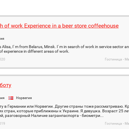
ch of work Experience in a beer store coffeehouse
гия
Alisa, I' m from Belarus, Minsk. I' m in search of work in service sector an
of experience in different areas of work.
020
Гостиница - М
боту
ния
Норвегия
у в Германии или Норвегии. Другие страны тоже рассматриваю. Кр
 стран, которые приближены к Украине. Я девушка. Возраст 25 ле
й, разговорный Наличие загранпаспорта - биометри...
019
Гостиница - М