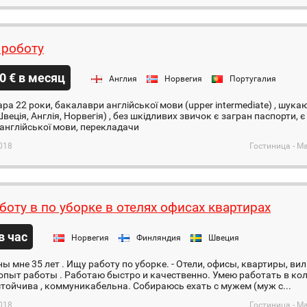
роботу
0 € в месяц
Англия
Норвегия
Португалия
ара 22 роки, бакалаври англійської мови (upper intermediate) , шук
веція, Англія, Норвегія) , без шкідливих звичок є загран паспорти, 
англійської мови, перекладачи
018
Гостиница - М
боту в по уборке в отелях офисах квартирах
 в час
Норвегия
Финляндия
Швеция
ны мне 35 лет . Ищу работу по уборке. - Отели, офисы, квартиры, вил
пыт работы . Работаю быстро и качественно. Умею работать в кол
тойчива , коммуникабельна. Собираюсь ехать с мужем (муж с...
018
Гостиница - М