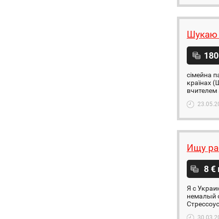
Шукаю 
180
сімейна п
країнах (Ш
вчителем 
23.05.2
Ищу ра
8 €
Я с Украи
немалый о
Стрессоус
30.03.2