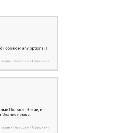
d I consider any options. I
агазин - Ресторан / Официант
оме Польши, Чехии, и
т Знание языка:
агазин - Ресторан / Официант