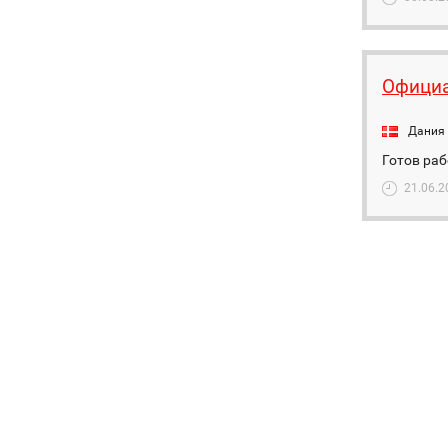
Офици
Дания
Готов раб
21.06.2