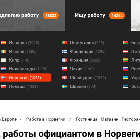
длагаю работу
Ищу работу
18523
14244
Испания
Португалия
Бел
(2045)
(208)
Италия
Финляндия
Лат
(1586)
(1296)
Кипр
Франция
Лит
(718)
(2622)
Нидерланды
Чехия
Рос
(1178)
(1182)
Норвегия
Швейцария
Укр
(1063)
(1989)
Польша
Швеция
Эст
(1331)
(970)
в Европе
Работа в Норвегии
Гостиница - Магазин - Рестора
 работы официантом в Норвег