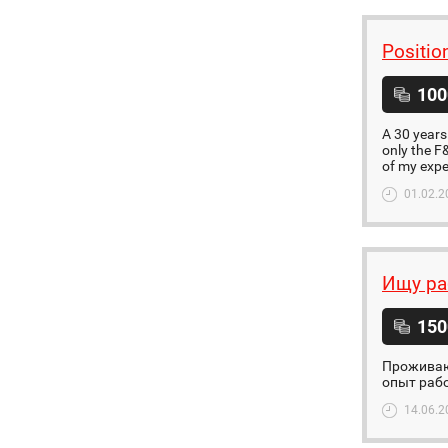
Positio
100
A 30 years
only the F
of my expe
01.02.2
Ищу ра
150
Проживаю 
опыт раб
14.06.2