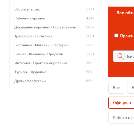
Строительство
5174
Все об
Рабочий персонал
4249
Домашний персонал - Образование
2832
Прожив
Транспорт - Логистика
2001
Гостиница - Магазин - Ресторан
1338
Бизнес - Финансы - Продажи
1321
Интернет - Программирование
369
Туризм - Здоровье
587
Другие профессии
652
Все
Официант
Работа в 