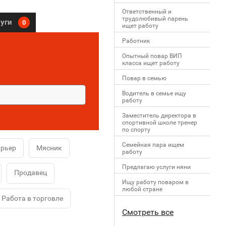
Ответственный и
трудолюбивый парень
луги
0
ищет работу
Работник
Опытный повар ВИП
класса ищет работу
Повар в семью
Водитель в семье ищу
работу
Заместитель директора в
спортивной школе тренер
по спорту
Семейная пара ищем
урьер
Мясник
работу
Предлагаю услуги няни
Продавец
Ищу работу поваром в
любой стране
Работа в торговле
Смотреть все