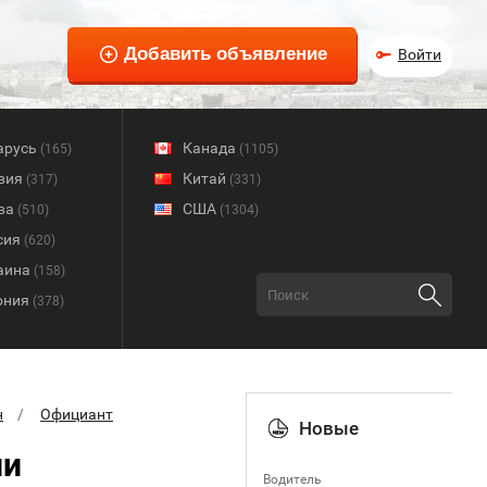
Войти
арусь
Канада
(165)
(1105)
вия
Китай
(317)
(331)
ва
США
(510)
(1304)
сия
(620)
аина
(158)
ония
(378)
н
Официант
Новые
ии
Водитель