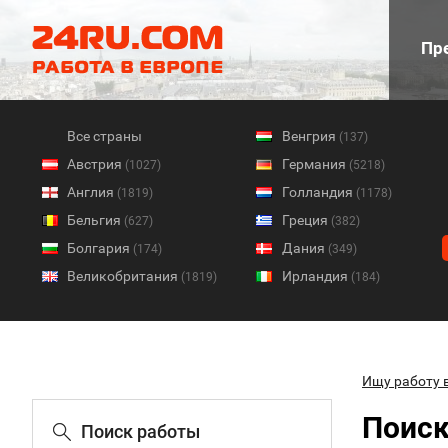
Пре
Все страны
Венгрия
(137)
Австрия
Германия
(1027)
(5218)
Англия
Голландия
(1819)
(1178)
Бельгия
Греция
(627)
(382)
Болгария
Дания
(174)
(349)
Великобритания
Ирландия
(1819)
(184)
Ищу работу 
Поиск
Поиск работы