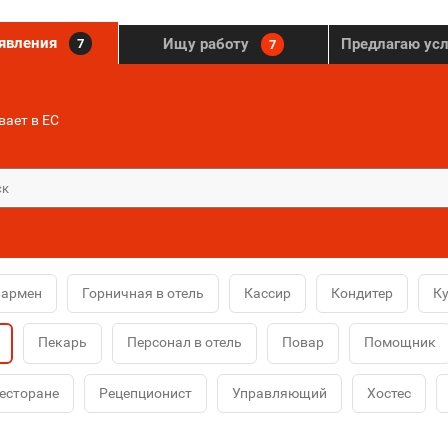
ъявления
Ищу работу
Предлагаю ус
7
7
ает в ЕС
Бармен
Горничная в отель
Кассир
Кондитер
К
Пекарь
Персонал в отель
Повар
Помощник
ресторане
Рецепционист
Управляющий
Хостес