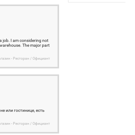
a job. I am considering not
t warehouse. The major part
агазин - Ресторан / Официант
не или гостинице, есть
агазин - Ресторан / Официант