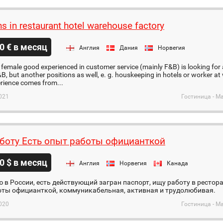
ns in restaurant hotel warehouse factory
0 € в месяц
Англия
Дания
Норвегия
 female good experienced in customer service (mainly F&B) is looking for 
&B, but another positions as well, e. g. houskeeping in hotels or worker a
rience comes from...
021
Гостиница - М
боту Есть опыт работы официанткой
0 $ в месяц
Англия
Норвегия
Канада
в России, есть действующий загран паспорт, ищу работу в рестора
оты официанткой, коммуникабельная, активная и трудолюбивая.
020
Гостиница - М