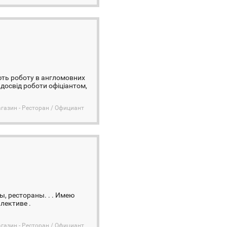
ають роботу в англомовних
є досвід роботи офіціантом,
агазин - Ресторан / Официант
ы, рестораны. . . Имею
лективе .
агазин - Ресторан / Официант