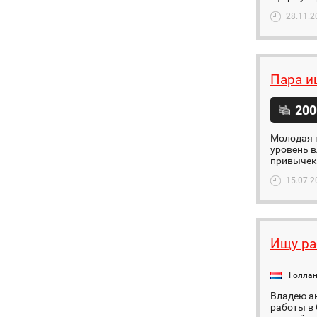
28.11.2
Пара и
200
Молодая 
уровень в
привычек
15.07.2
Ищу ра
Голла
Владею ан
работы в 