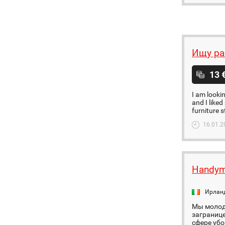
Ищу ра
13 
I am looki
and I like
furniture s
16.01.2
Handyma
Ирлан
Мы молода
загранице
сфере убор