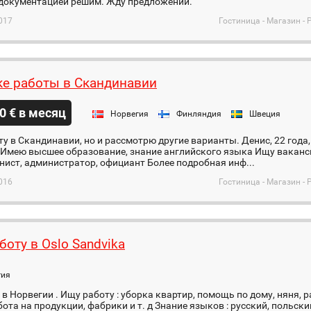
 документацией решим. Жду предложений.
017
Гостиница - Магазин - 
ке работы в Скандинавии
0 € в месяц
Норвегия
Финляндия
Швеция
у в Скандинавии, но и рассмотрю другие варианты. Денис, 22 года,
Имею высшее образование, знание английского языка Ищу вакансии
ист, администратор, официант Более подробная инф...
016
Гостиница - Магазин - 
боту в Oslo Sandvika
гия
в Норвегии . Ищу работу : уборка квартир, помощь по дому, няня, р
абота на продукции, фабрики и т. д Знание языков : русский, польский