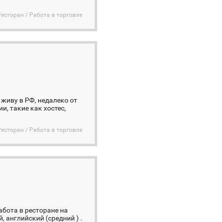
Ресторан / Работа в торговле
 живу в РФ, недалеко от
, такие как хостес,
Ресторан / Работа в торговле
абота в ресторане на
, английский (средний ) .