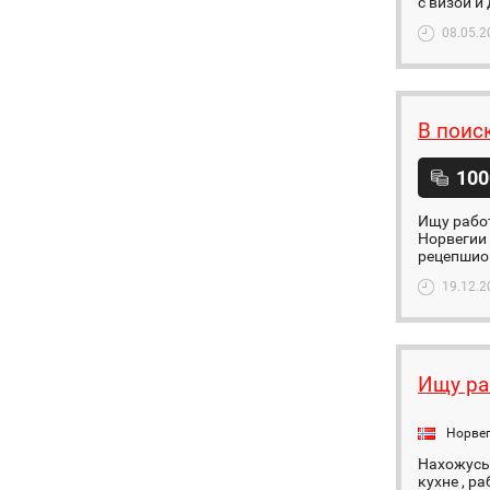
с визой и
08.05.2
В поис
100
Ищу работ
Норвегии 
рецепшион
19.12.2
Ищу ра
Норве
Нахожусь 
кухне , р