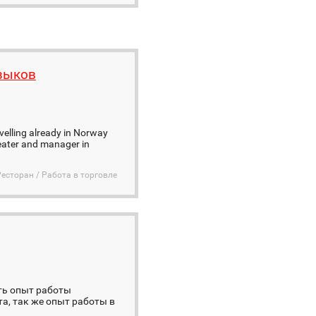
языков
avelling already in Norway
seater and manager in
Ресторан / Работа в торговле
сть опыт работы
та, так же опыт работы в