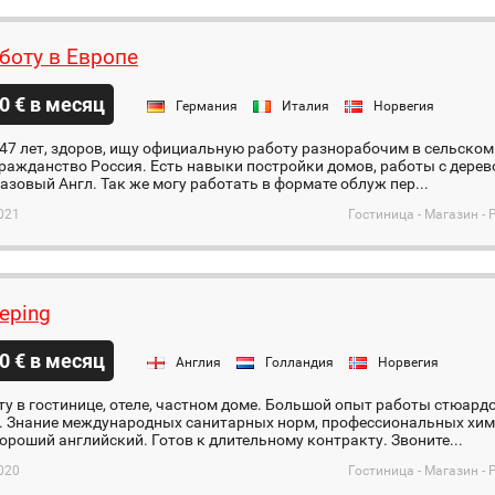
боту в Европе
0 € в месяц
Германия
Италия
Норвегия
7 лет, здоров, ищу официальную работу разнорабочим в сельском 
ражданство Россия. Есть навыки постройки домов, работы с дерев
азовый Англ. Так же могу работать в формате облуж пер...
021
Гостиница - Магазин - 
eping
0 € в месяц
Англия
Голландия
Норвегия
у в гостинице, отеле, частном доме. Большой опыт работы стюардо
а. Знание международных санитарных норм, профессиональных хим
хороший английский. Готов к длительному контракту. Звоните...
020
Гостиница - Магазин - 