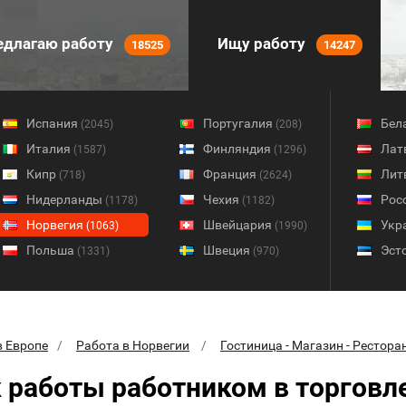
длагаю работу
Ищу работу
18525
14247
Испания
Португалия
Бел
(2045)
(208)
Италия
Финляндия
Лат
(1587)
(1296)
Кипр
Франция
Лит
(718)
(2624)
Нидерланды
Чехия
Рос
(1178)
(1182)
Норвегия
Швейцария
Укр
(1063)
(1990)
Польша
Швеция
Эст
(1331)
(970)
в Европе
Работа в Норвегии
Гостиница - Магазин - Рестора
 работы работником в торговл