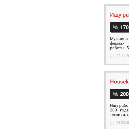
Ищу ра
170
Мужчина 4
фермах. Г
работы. Б
22.11.2
Housek
200
Ищу работ
2001 год
техники, 
03.06.2