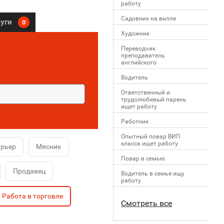
работу
Садовник на вилле
луги
0
Художник
Переводчик
преподаватель
английского
Водитель
Ответственный и
трудолюбивый парень
ищет работу
Работник
Опытный повар ВИП
класса ищет работу
урьер
Мясник
Повар в семью
Продавец
Водитель в семье ищу
работу
Работа в торговле
Смотреть все