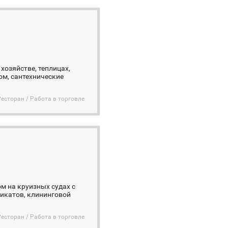
хозяйстве, теплицах,
ом, сантехнические
Ресторан / Работа в торговле
м на круизных судах с
икатов, клининговой
Ресторан / Работа в торговле