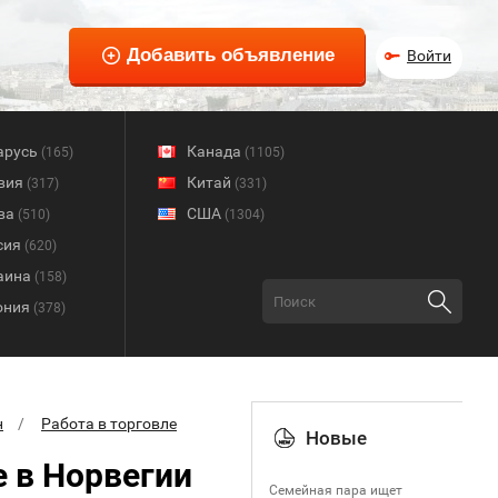
Войти
арусь
Канада
(165)
(1105)
вия
Китай
(317)
(331)
ва
США
(510)
(1304)
сия
(620)
аина
(158)
ония
(378)
н
Работа в торговле
Новые
е в Норвегии
Семейная пара ищет