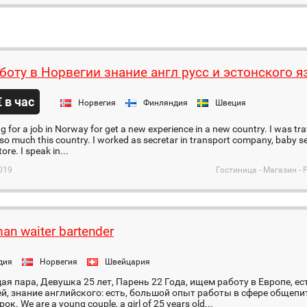
боту в Норвегии знание англ русс и эстонского 
€ в час
Норвегия
Финляндия
Швеция
ng for a job in Norway for get a new experience in a new country. I was tr
d so much this country. I worked as secretar in transport company, baby 
tore. I speak in...
019
Гостиница - Магазин - 
n waiter bartender
дия
Норвегия
Швейцария
я пара, Девушка 25 лет, Парень 22 Года, ищем работу в Европе, е
й, знание английского: есть, большой опыт работы в сфере общепи
ок. We are a young couple, a girl of 25 years old...