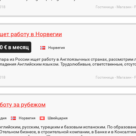
018
Гостиница - Магазин - 
щет работу в Норвегии
0 € в месяц
Норвегия
пара из России ищет работу в Англоязычных странах, рассмотрим
ладения Английским языком. Трудолюбивые, ответственные, отсутс
018
Гостиница - Магазин - 
боту за рубежом
ндия
Норвегия
Швейцария
глийским, русским, турецким и базовым испанским. По образован
Отельном бизнесе, в строительной компании, в Банке и в Консалт