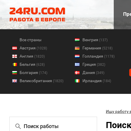
Пре
Все страны
Венгрия
(137)
Австрия
Германия
(1028)
(5218)
Англия
Голландия
(1820)
(1178)
Бельгия
Греция
(628)
(382)
Болгария
Дания
(174)
(349)
Великобритания
Ирландия
(1820)
(184)
Ищу работу 
Поиск
Поиск работы