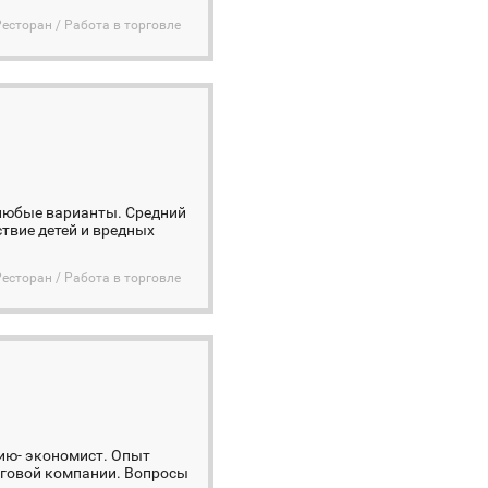
Ресторан / Работа в торговле
 любые варианты. Средний
твие детей и вредных
Ресторан / Работа в торговле
ию- экономист. Опыт
инговой компании. Вопросы