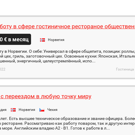
боту в сфере гостиничное рестораное обществен
0 € в месяц
Норвегия
у в Норвегии. О себе: Универсал в сфере общепита, позиции: роллы
ой цех, гриль, заготовочный цех. Освоеные кухни: Японская, Италья
енный, энергичный, целеустремлённый, испо...
022
Гостиница 
 с переездом в любую точку миру
ндия
Норвегия
Чехия
5 лет. Есть высшее техническое образование и звание офицера. Бол
 ресторане. Рассматриваю как работу поваром, так и другую инте
в море. Английским владею A2 - B1. Готов к работе в л...