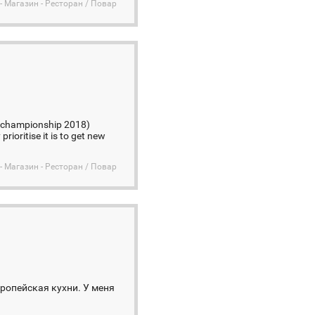
- Магазин - Ресторан / Повар
ld championship 2018)
rioritise it is to get new
- Магазин - Ресторан / Повар
вропейская кухни. У меня