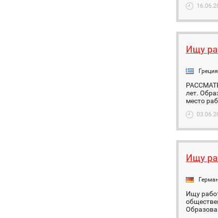
16.06.2
Ищу ра
Греция
РАССМАТ
лет. Обр
место раб
03.06.2
Ищу ра
Герма
Ищу рабо
обществен
Образован