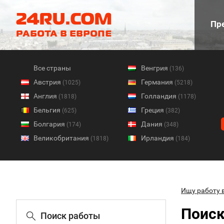
Пре
Все страны
Венгрия
(136)
Австрия
Германия
(1025)
(5218)
Англия
Голландия
(1818)
(1178)
Бельгия
Греция
(625)
(382)
Болгария
Дания
(174)
(348)
Великобритания
Ирландия
(1818)
(184)
Ищу работу 
Поиск
Поиск работы