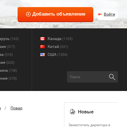
Войти
арусь
Канада
(165)
(1105)
вия
Китай
(317)
(331)
ва
США
(510)
(1304)
сия
(620)
аина
(158)
ония
(378)
н
Повар
Новые
Заместитель директора в