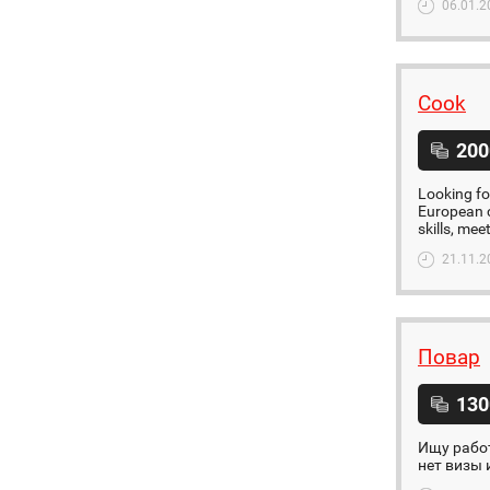
06.01.2
Cook
200
Looking fo
European cu
skills, mee
21.11.2
Повар
130
Ищу работ
нет визы 