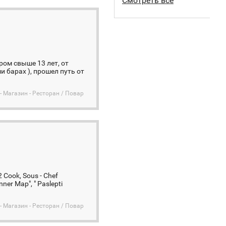
Смотреть все
ром свыше 13 лет, от
 барах ), прошел путь от
- Магазин - Ресторан / Повар
2 Cook, Sous - Chef
nner Map", " Paslepti
- Магазин - Ресторан / Повар