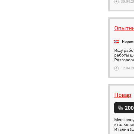
30.04.2
Опытны
Норве
Ищу работ
работы ше
Разговор
12.04.2
Повар
200
Меня зову
итальянск
Италии (ш