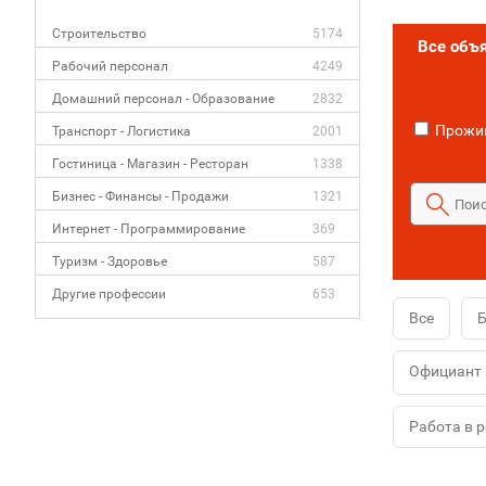
Строительство
5174
Все объ
Рабочий персонал
4249
Домашний персонал - Образование
2832
Прожив
Транспорт - Логистика
2001
Гостиница - Магазин - Ресторан
1338
Бизнес - Финансы - Продажи
1321
Интернет - Программирование
369
Туризм - Здоровье
587
Другие профессии
653
Все
Официант
Работа в 