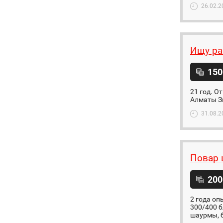
26.02.2
Ищу ра
150
21 год. О
Алматы З
31.08.2
Повар 
200
2 года оп
300/400 
шаурмы, б