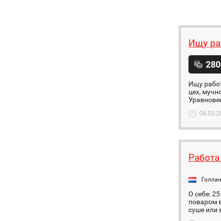
Ищу ра
280
Ищу работ
цех, мучн
Уравновеш
08.03.2
Работа
Голла
О себе: 2
поваром в
суше или 