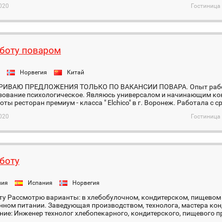
020
Гостиница 
боту поваром
Норвегия
Китай
РИВАЮ ПРЕДЛОЖЕНИЯ ТОЛЬКО ПО ВАКАНСИИ ПОВАРА. Опыт работ
азование психологическое. Являюсь универсалом и начинающим ко
оты ресторан премиум - класса " Elchico" в г. Воронеж. Работала с ср
020
Гостиница 
боту
ния
Испания
Норвегия
ту Рассмотрю варианты: в хлебобулочном, кондитерском, пищевом
ном питании. Заведующая производством, технолога, мастера кон
ие: Инженер технолог хлебопекарного, кондитерского, пищевого пр