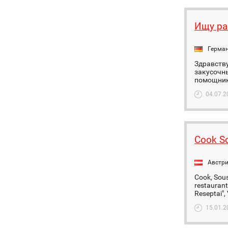
Ищу ра
Герма
Здравству
закусочны
помощника
04.07.2
Cook S
Австр
Cook, Sous
restaurant
Reseptai", 
15.01.2