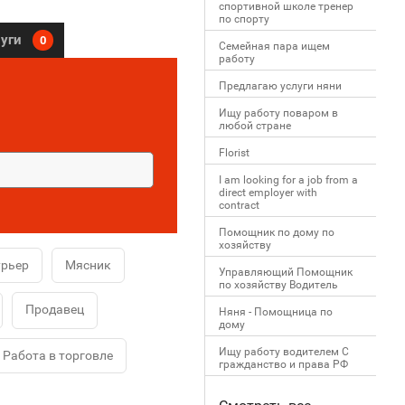
спортивной школе тренер
по спорту
луги
0
Семейная пара ищем
работу
Предлагаю услуги няни
Ищу работу поваром в
любой стране
Florist
I am looking for a job from a
direct employer with
contract
Помощник по дому по
хозяйству
урьер
Мясник
Управляющий Помощник
по хозяйству Водитель
Продавец
Няня - Помощница по
дому
Ищу работу водителем С
Работа в торговле
гражданство и права РФ