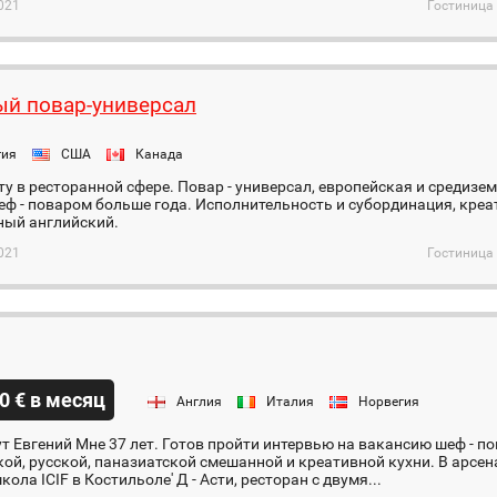
021
Гостиница 
й повар-универсал
гия
США
Канада
у в ресторанной сфере. Повар - универсал, европейская и средизе
ф - поваром больше года. Исполнительность и субординация, кре
ный английский.
021
Гостиница 
0 € в месяц
Англия
Италия
Норвегия
т Евгений Мне 37 лет. Готов пройти интервью на вакансию шеф - пов
ой, русской, паназиатской смешанной и креативной кухни. В арсен
кола ICIF в Костильоле' Д - Асти, ресторан с двумя...