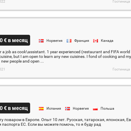
022
Гостиница 
0 € в месяц
Норвегия
Франция
Канада
r a job as cook\assistant. 1 year experienced (restaurant and FIFA wor
isine, but I am open to learn any new cuisines. I fond of cooking and my p
t new people and open ...
021
Гостиница 
0 € в месяц
Испания
Норвегия
Польша
у поваром в Европе. Опыт 10 лет. Русская, татарская, японская, Е
и паспорта ЕС. Если вы можете помочь, то я буду рад