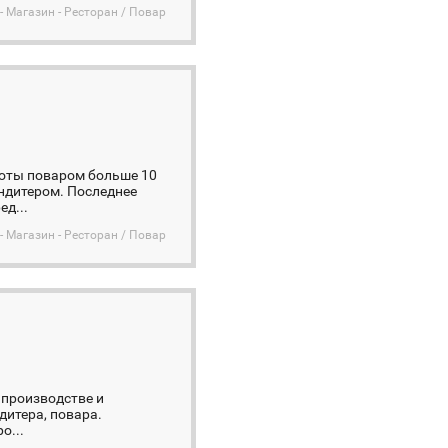
- Магазин - Ресторан / Повар
ы поваром больше 10
ндитером. Последнее
ед...
- Магазин - Ресторан / Повар
 производстве и
дитера, повара.
о...