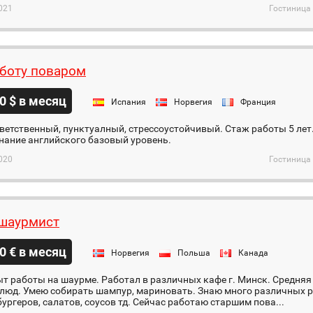
021
Гостиница 
боту поваром
0 $ в месяц
Испания
Норвегия
Франция
тветственный, пунктуалный, стрессоустойчивый. Стаж работы 5 лет.
нание английского базовый уровень.
020
Гостиница 
шаурмист
0 € в месяц
Норвегия
Польша
Канада
ыт работы на шаурме. Работал в различных кафе г. Минск. Средняя
блюд. Умею собирать шампур, мариновать. Знаю много различных 
ургеров, салатов, соусов тд. Сейчас работаю старшим пова...