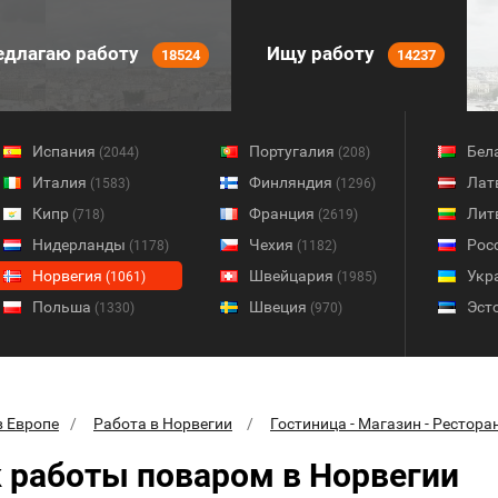
длагаю работу
Ищу работу
18524
14237
Испания
Португалия
Бел
(2044)
(208)
Италия
Финляндия
Лат
(1583)
(1296)
Кипр
Франция
Лит
(718)
(2619)
Нидерланды
Чехия
Рос
(1178)
(1182)
Норвегия
Швейцария
Укр
(1061)
(1985)
Польша
Швеция
Эст
(1330)
(970)
в Европе
Работа в Норвегии
Гостиница - Магазин - Рестора
 работы поваром в Норвегии