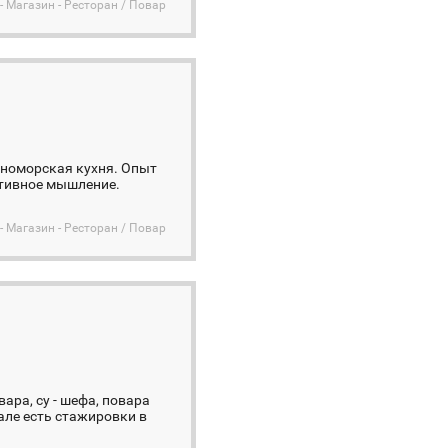
- Магазин - Ресторан / Повар
мноморская кухня. Опыт
ативное мышление.
- Магазин - Ресторан / Повар
ара, су - шефа, повара
але есть стажировки в