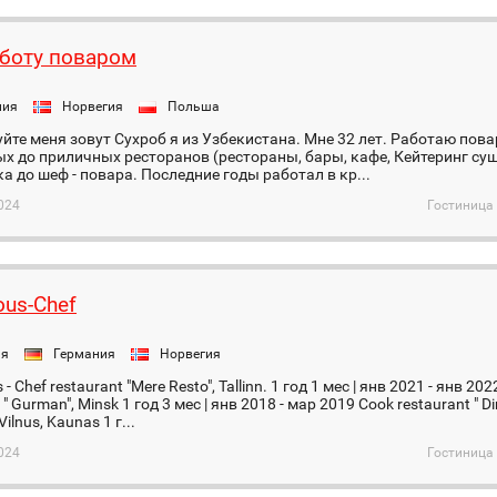
боту поваром
ния
Норвегия
Польша
йте меня зовут Сухроб я из Узбекистана. Мне 32 лет. Работаю пова
х до приличных ресторанов (рестораны, бары, кафе, Кейтеринг суши
 до шеф - повара. Последние годы работал в кр...
024
Гостиница 
ous-Chef
ия
Германия
Норвегия
 - Chef restaurant "Mere Resto", Tallinn. 1 год 1 мес | янв 2021 - янв 202
 " Gurman", Minsk 1 год 3 мес | янв 2018 - мар 2019 Cook restaurant " Di
Vilnus, Kaunas 1 г...
024
Гостиница 