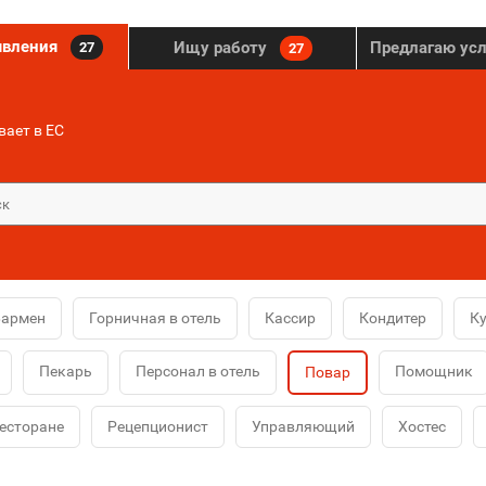
явления
Ищу работу
Предлагаю ус
27
27
ает в ЕС
Бармен
Горничная в отель
Кассир
Кондитер
К
Пекарь
Персонал в отель
Помощник
Повар
ресторане
Рецепционист
Управляющий
Хостес