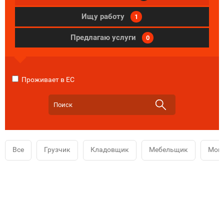
Ищу работу
1
Предлагаю услуги
0
Проживает в ЕС
Все
Грузчик
Кладовщик
Мебельщик
Мой