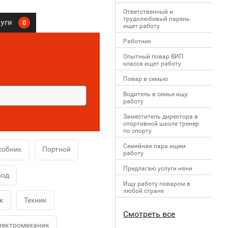
Ответственный и
трудолюбивый парень
луги
0
ищет работу
Работник
Опытный повар ВИП
класса ищет работу
Повар в семью
Водитель в семье ищу
работу
Заместитель директора в
спортивной школе тренер
по спорту
Семейная пара ищем
собник
Портной
работу
Предлагаю услуги няни
вод
Ищу работу поваром в
любой стране
к
Техник
Смотреть все
лектромеханик