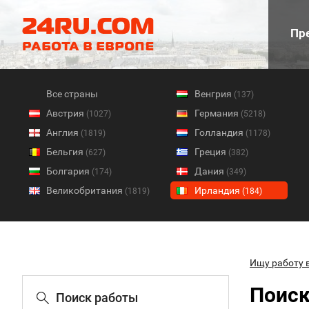
Пре
Все страны
Венгрия
(137)
Австрия
Германия
(1027)
(5218)
Англия
Голландия
(1819)
(1178)
Бельгия
Греция
(627)
(382)
Болгария
Дания
(174)
(349)
Великобритания
Ирландия
(1819)
(184)
Ищу работу 
Поиск
Поиск работы