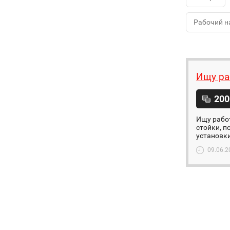
Рабочий н
Ищу ра
200
Ищу работ
стойки, п
установки.
09.06.2