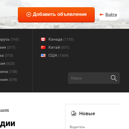
Войти
арусь
Канада
(165)
(1105)
вия
Китай
(317)
(331)
ва
США
(510)
(1304)
сия
(620)
аина
(158)
ония
(378)
ьщик
Новые
ндии
Водитель