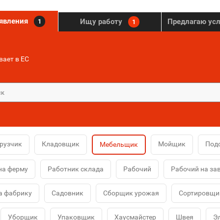
ъявления
Ищу работу
Предлагаю ус
1
1
ает в ЕС
рузчик
Кладовщик
Мойщик
Под
Мебельщик
на ферму
Работник склада
Рабочий
Рабочий на за
а фабрику
Садовник
Сборщик урожая
Сортировщи
Уборщик
Упаковщик
Хаусмайстер
Швея
Э