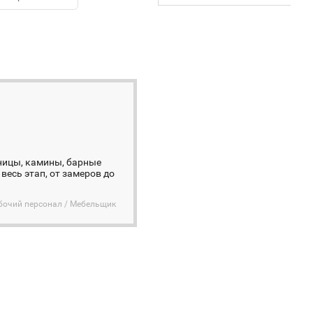
тницы, камины, барные
весь этап, от замеров до
бочий персонал / Мебельщик