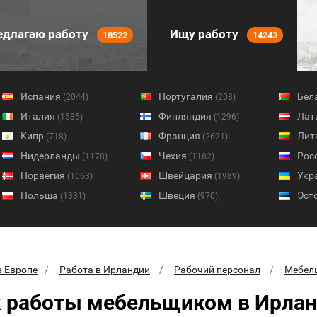
длагаю работу
Ищу работу
18522
14243
Испания
Португалия
Бел
(2044)
(208)
Италия
Финляндия
Лат
(1585)
(1296)
Кипр
Франция
Лит
(718)
(2621)
Нидерланды
Чехия
Рос
(1178)
(1182)
Норвегия
Швейцария
Укр
(1063)
(1989)
Польша
Швеция
Эст
(1331)
(970)
в Европе
Работа в Ирландии
Рабочий персонал
Мебел
 работы мебельщиком в Ирла