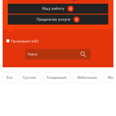
Ищу работу
0
Предлагаю услуги
0
Проживает в ЕС
Все
Грузчик
Кладовщик
Мебельщик
Мой