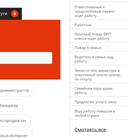
Ответственный и
трудолюбивый парень
луги
0
ищет работу
Работник
Опытный повар ВИП
класса ищет работу
Повар в семью
Водитель в семье ищу
работу
Заместитель директора в
спортивной школе тренер
по спорту
Семейная пара ищем
администратор
работу
Предлагаю услуги няни
енеджер
Ищу работу поваром в
любой стране
по продажам
Смотреть все
ец в интернет