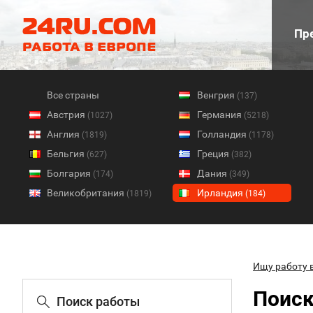
Пре
Все страны
Венгрия
(137)
Австрия
Германия
(1027)
(5218)
Англия
Голландия
(1819)
(1178)
Бельгия
Греция
(627)
(382)
Болгария
Дания
(174)
(349)
Великобритания
Ирландия
(1819)
(184)
Ищу работу 
Поиск
Поиск работы