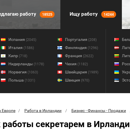
длагаю работу
Ищу работу
18525
14244
Испания
Португалия
Бел
(2045)
(208)
Италия
Финляндия
Лат
(1586)
(1296)
Кипр
Франция
Лит
(718)
(2622)
Нидерланды
Чехия
Рос
(1178)
(1182)
Норвегия
Швейцария
Укр
(1063)
(1989)
Польша
Швеция
Эст
(1331)
(970)
в Европе
Работа в Ирландии
Бизнес - Финансы - Продажи
 работы секретарем в Ирланди