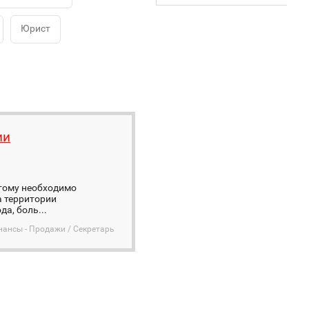
Юрист
ии
этому необходимо
а территории
а, боль...
нансы - Продажи / Секретарь