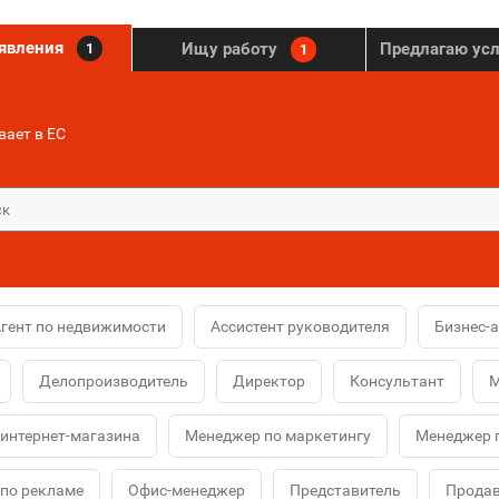
ъявления
Ищу работу
Предлагаю ус
1
1
ает в ЕС
гент по недвижимости
Ассистент руководителя
Бизнес-
Делопроизводитель
Директор
Консультант
М
интернет-магазина
Менеджер по маркетингу
Менеджер 
по рекламе
Офис-менеджер
Представитель
Продав