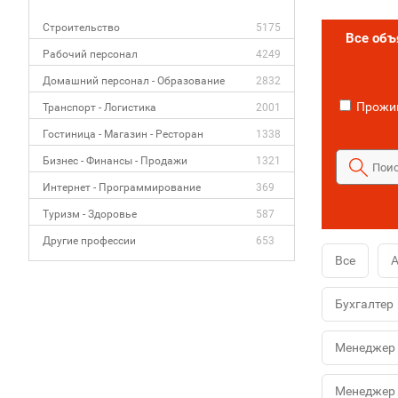
Строительство
5175
Все об
Рабочий персонал
4249
Домашний персонал - Образование
2832
Прожив
Транспорт - Логистика
2001
Гостиница - Магазин - Ресторан
1338
Бизнес - Финансы - Продажи
1321
Интернет - Программирование
369
Туризм - Здоровье
587
Другие профессии
653
Все
А
Бухгалтер
Менеджер 
Менеджер 