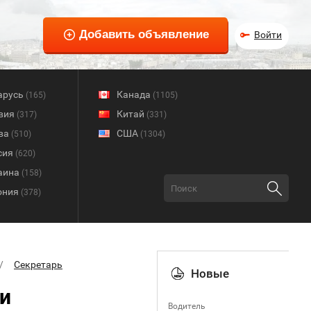
Войти
арусь
Канада
(165)
(1105)
вия
Китай
(317)
(331)
ва
США
(510)
(1304)
сия
(620)
аина
(158)
ония
(378)
Секретарь
Новые
и
Водитель