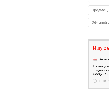
Продавец-
Офисный 
Ищу ра
Англи
Нахожусь
содействи
Соединенн
11.10.2