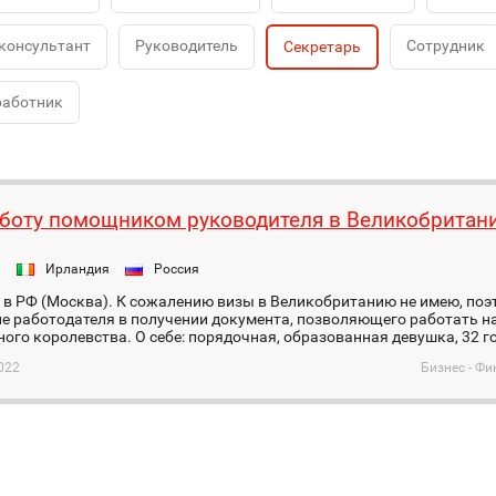
консультант
Руководитель
Сотрудник
Секретарь
работник
боту помощником руководителя в Великобритан
я
Ирландия
Россия
 в РФ (Москва). К сожалению визы в Великобританию не имею, по
е работодателя в получении документа, позволяющего работать н
ого королевства. О себе: порядочная, образованная девушка, 32 год
022
Бизнес - Фи