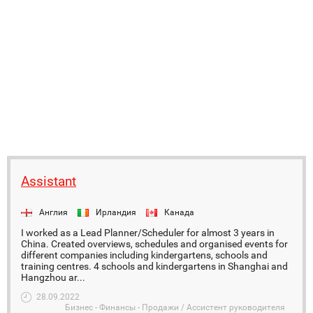
Assistant
Англия
Ирландия
Канада
I worked as a Lead Planner/Scheduler for almost 3 years in
China. Created overviews, schedules and organised events for
different companies including kindergartens, schools and
training centres. 4 schools and kindergartens in Shanghai and
Hangzhou ar...
28.09.2022
Бизнес - Финансы - Продажи / Ассистент руководителя