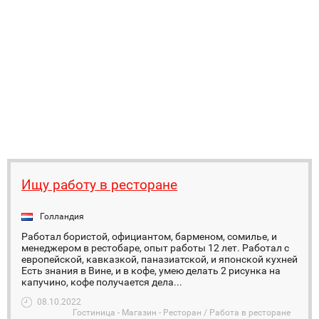
Ищу работу в ресторане
Голландия
Работал бористой, официантом, барменом, сомилье, и
менеджером в рестобаре, опыт работы 12 лет. Работал с
европейской, кавказкой, паназиатской, и японской кухней
Есть знания в Вине, и в кофе, умею делать 2 рисунка на
капучино, кофе получается дела...
08.10.2022
Гостиница - Магазин - Ресторан / Работа в ресторане