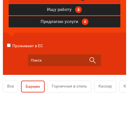
Ищу работу
8
Предлагаю услуги
0
Проживает в ЕС
Все
Горничная в отель
Кассир
Ко
Бармен