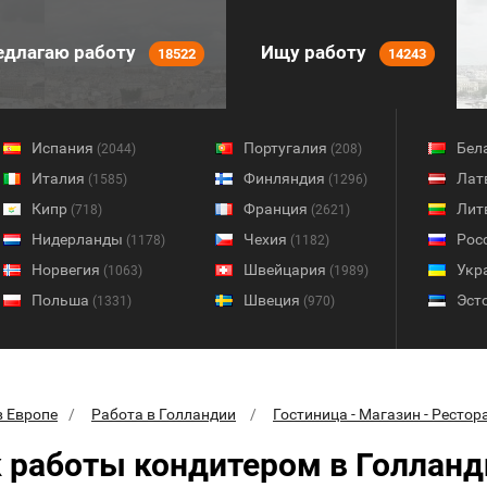
длагаю работу
Ищу работу
18522
14243
Испания
Португалия
Бел
(2044)
(208)
Италия
Финляндия
Лат
(1585)
(1296)
Кипр
Франция
Лит
(718)
(2621)
Нидерланды
Чехия
Рос
(1178)
(1182)
Норвегия
Швейцария
Укр
(1063)
(1989)
Польша
Швеция
Эст
(1331)
(970)
в Европе
Работа в Голландии
Гостиница - Магазин - Рестор
 работы кондитером в Голланд