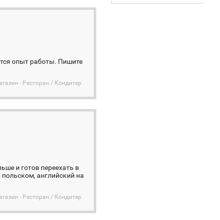
тся опыт работы. Пишите
агазин - Ресторан / Кондитер
ьше и готов переехать в
и польском, английский на
агазин - Ресторан / Кондитер