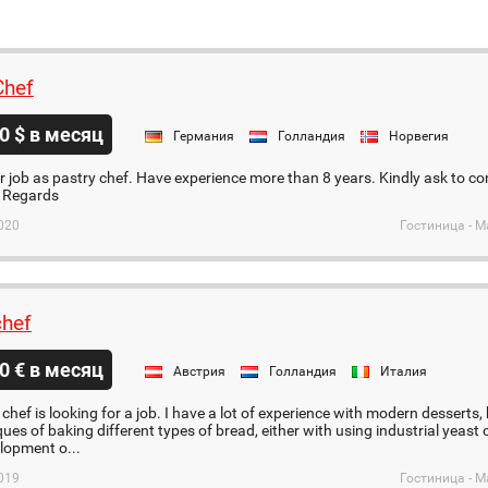
Chef
0 $ в месяц
Германия
Голландия
Норвегия
r job as pastry chef. Have experience more than 8 years. Kindly ask to co
 Regards
020
Гостиница - М
chef
0 € в месяц
Австрия
Голландия
Италия
 chef is looking for a job. I have a lot of experience with modern desserts
ques of baking different types of bread, either with using industrial yeast
elopment o...
019
Гостиница - М