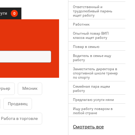
Ответственный и
трудолюбивый парень
луги
0
ищет работу
Работник
Опытный повар ВИП
класса ищет работу
Повар в семью
Водитель в семье ищу
работу
Заместитель директора в
спортивной школе тренер
по спорту
Семейная пара ищем
урьер
Мясник
работу
Предлагаю услуги няни
Продавец
Ищу работу поваром в
любой стране
Работа в торговле
Смотреть все