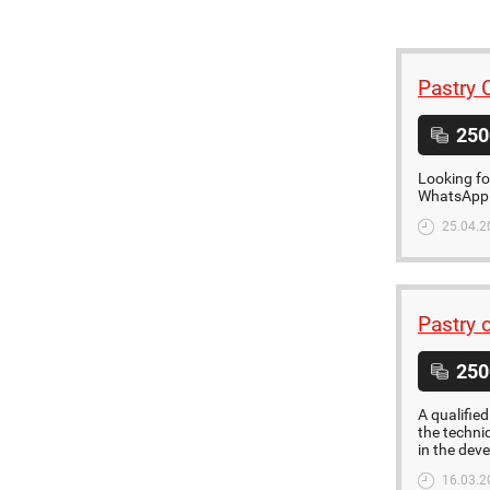
Pastry 
250
Looking fo
WhatsApp
25.04.2
Pastry 
250
A qualified
the techni
in the dev
16.03.2