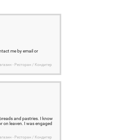
ntact me by email or
агазин - Ресторан / Кондитер
, breads and pastries. I know
 or on leaven. I was engaged
агазин - Ресторан / Кондитер