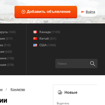
Войти
арусь
Канада
(165)
(1105)
вия
Китай
(317)
(331)
ва
США
(510)
(1304)
сия
(620)
аина
(158)
ония
(378)
ан
Кондитер
Новые
ии
Водитель