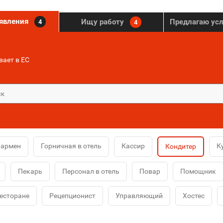
ъявления
Ищу работу
Предлагаю ус
4
4
ает в ЕС
Бармен
Горничная в отель
Кассир
К
Кондитер
Пекарь
Персонал в отель
Повар
Помощник
ресторане
Рецепционист
Управляющий
Хостес