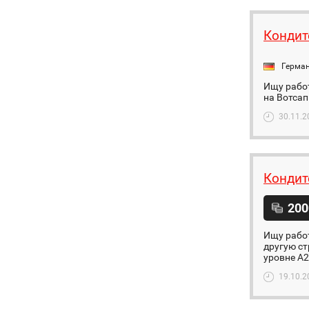
Кондит
Герма
Ищу рабо
на Вотсап
30.11.2
Кондит
200
Ищу работ
другую ст
уровне А2
19.10.2