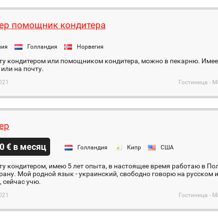
ер помощник кондитера
ния
Голландия
Норвегия
ту кондитером или помощником кондитера, можно в пекарню. Имее
 или на почту.
021
Гостиница - М
ер
0 € в месяц
Голландия
Кипр
США
у кондитером, имею 5 лет опыта, в настоящее время работаю в Пол
рану. Мой родной язык - украинский, свободно говорю на русском 
, сейчас учю.
021
Гостиница - М