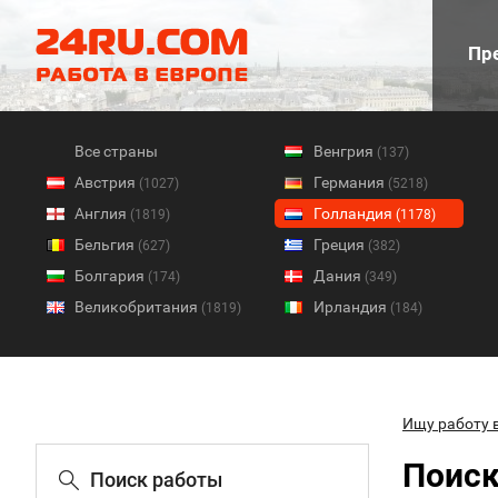
Пре
Все страны
Венгрия
(137)
Австрия
Германия
(1027)
(5218)
Англия
Голландия
(1819)
(1178)
Бельгия
Греция
(627)
(382)
Болгария
Дания
(174)
(349)
Великобритания
Ирландия
(1819)
(184)
Ищу работу 
Поиск
Поиск работы