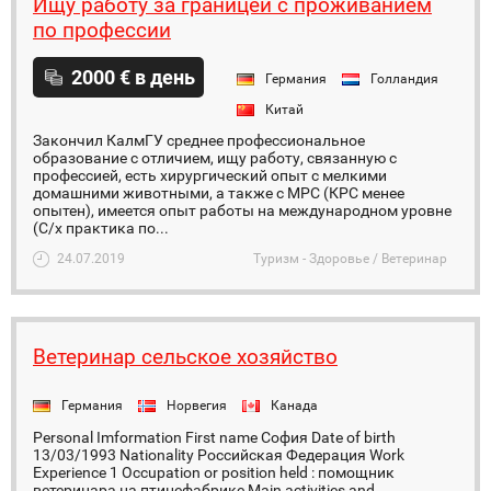
Ищу работу за границей с проживанием
по профессии
2000 € в день
Германия
Голландия
Китай
Закончил КалмГУ среднее профессиональное
образование с отличием, ищу работу, связанную с
профессией, есть хирургический опыт с мелкими
домашними животными, а также с МРС (КРС менее
опытен), имеется опыт работы на международном уровне
(С/х практика по...
24.07.2019
Туризм - Здоровье / Ветеринар
Ветеринар сельское хозяйство
Германия
Норвегия
Канада
Personal Imformation First name София Date of birth
13/03/1993 Nationality Российская Федерация Work
Experience 1 Occupation or position held : помощник
ветеринара на птицефабрике Main activities and